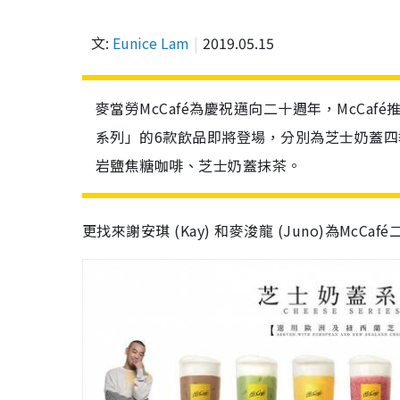
文:
Eunice Lam
2019.05.15
麥當勞McCafé為慶祝邁向二十週年，McCa
系列」的6款飲品即將登場，分別為芝士奶蓋
岩鹽焦糖咖啡、芝士奶蓋抹茶。
更找來謝安琪 (Kay) 和麥浚龍 (Juno)為M