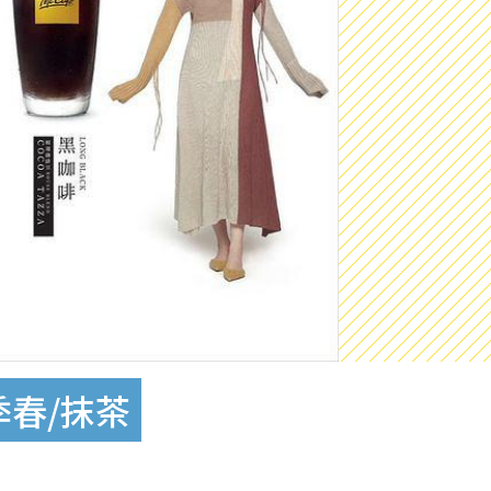
季春/抹茶