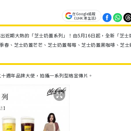
在Google追蹤
《UHK 港生活》
fé推出近期大熱的「芝士奶蓋系列」！由5月16日起，全新「芝士
四季春、芝士奶蓋芒芒、芝士奶蓋莓莓、芝士奶蓋黑咖啡、芝士
cCafé二十週年品牌大使，拍攝一系列型格宣傳片。