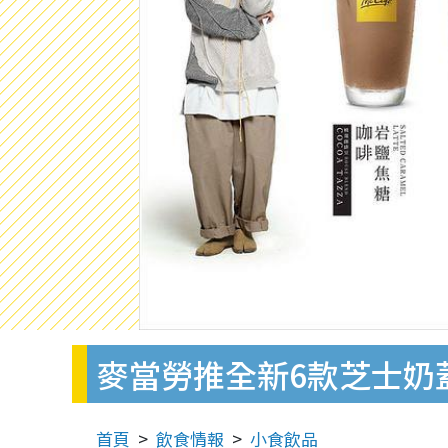
麥當勞推全新6款芝士奶
首頁
飲食情報
小食飲品