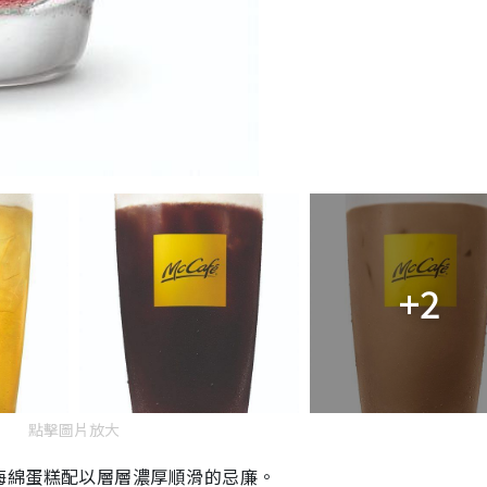
+2
點擊圖片放大
海綿蛋糕配以層層濃厚順滑的忌廉。