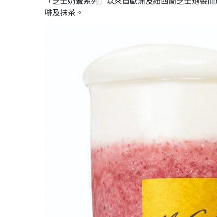
「芝士奶蓋系列」以來自歐洲及紐西蘭芝士炮製而
啡及抹茶。