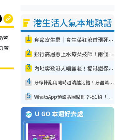
港生活人氣本地熱話
1
奶蓋
奪命寄生蟲｜食生菜狂瀉首現死者！疫潮惡化錄1.8萬宗病例 揭洗菜3大謬誤
奶蓋
2
銀行高層戀上水療女技師！兩個月借128萬驚覺「沉船」沉落火海 揭背後疑似邪教操控賣淫
3
內地客歎港人唔識老！揭港鐵保鮮級冷氣 港人求放過：咪投訴
4
牙線棒亂用隨時越清越污糟！牙醫驚揭盲目過戶細菌恐致蛀牙：呢種先係日常真保養
5
WhatsApp預設貼圖點刪？揭1招「反向操作」還原簡潔介面 附3步實測教學
U GO 本週好去處