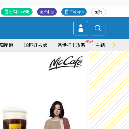
社群打卡攻略
商戶中心
下載 App
繁
简
周圍遊
18區好去處
香港打卡攻略
主題特集