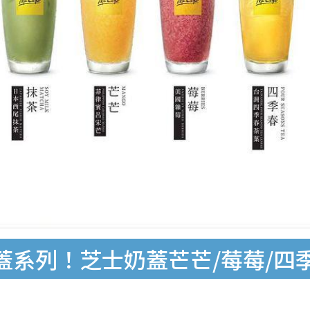
蓋系列！芝士奶蓋芒芒/莓莓/四