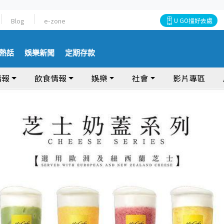
Blog
e-zone
U GO搵好去處
熱話
娛樂新聞
定期存款
情報
飲食情報
娛樂
社會
影片專區