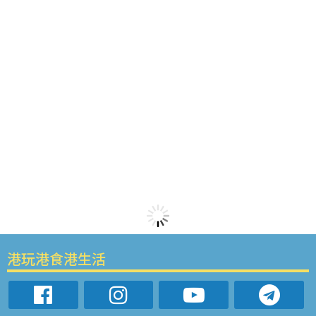
港玩港食港生活