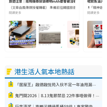
旅遊注意｜搭飛機帶尿袋標明mAh都會被沒收😱出發前切記檢查「1
呢款魚油大家
（文章由風傳媒授權轉載） 準備前往韓國旅遊的民眾，近期要特別留
💊 ｢精神返
閱讀更多
閱讀更多
港生活人氣本地熱話
1
「居屋王」啟德啟悅苑入伙不足一年淪甩漏之王！插頭噴火花致大停電 多戶業主全屋家電報銷
2
鬼門開2026｜8.13鬼節禁忌 22件事唔做得！燒肉、刺身要少食？半夜勿吹口哨/打呢個電話
3
行李清潔｜車轆污糟過馬桶58倍！專家警告忌用酒精抹 教1招免污手除菌