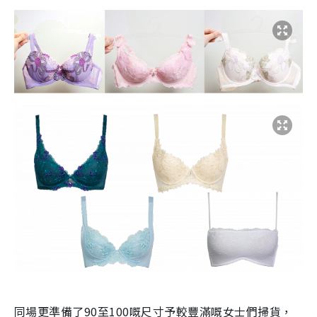
同場更準備了90至100嘅尺寸予較豐滿嘅女士們掃貨，