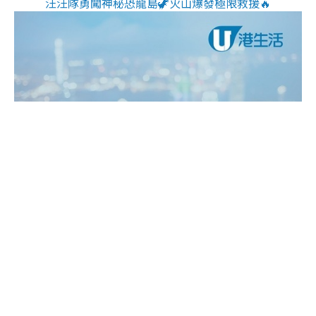
汪汪隊勇闖神秘恐龍島🦖火山爆發極限救援🔥