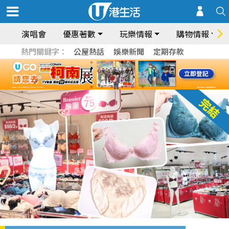
演唱會
優惠著數
玩樂情報
購物情報
熱門關鍵字：
公屋熱話
娛樂新聞
定期存款