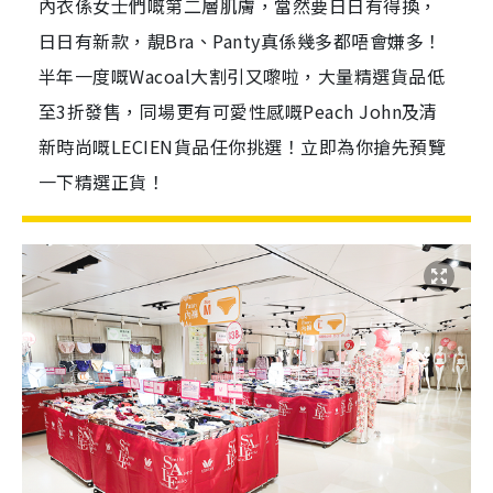
內衣係女士們嘅第二層肌膚，當然要日日有得換，
日日有新款，靚Bra、Panty真係幾多都唔會嫌多！
半年一度嘅Wacoal大割引又嚟啦，大量精選貨品低
至3折發售，同場更有可愛性感嘅Peach John及清
新時尚嘅LECIEN貨品任你挑選！立即為你搶先預覽
一下精選正貨！