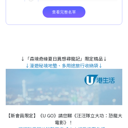
↓「森境奇緣夏日異想尋龍記」限定精品↓
↓漫遊秘境地墊、多用途旅行收納袋↓
【新會員限定】《U GO》請您睇《汪汪隊立大功：恐龍大
電影》！