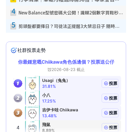
4
New Balance型號密碼大公開！識睇2個數字買鞋秒知功能免中伏 附5大熱門鞋款
5
剪頭髮都要擇日？司徒法正提醒3大禁忌日子 隨時剪走財運！呢日剪髮恐「剪壽命」？