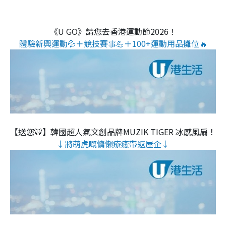
《U GO》請您去香港運動節2026！
體驗新興運動💦＋競技賽事💪＋100+運動用品攤位🔥
【送您🐯】韓國超人氣文創品牌MUZIK TIGER 冰感風扇！
↓將萌虎嘅慵懶療癒帶返屋企↓