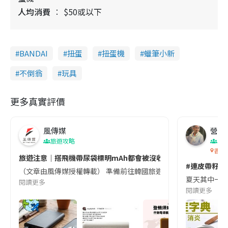
人均消費
$50或以下
BANDAI
扭蛋
扭蛋機
蠟筆小新
不倒翁
玩具
更多真實評價
風傳媒
營養教
旅遊攻略
生
香港
旅遊注意｜搭飛機帶尿袋標明mAh都會被沒收😱出發前切記檢查「1
#連皮帶籽都
（文章由風傳媒授權轉載） 準備前往韓國旅遊的民眾，近期要特別留
夏天其中一種時
閱讀更多
閱讀更多