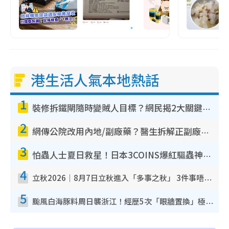
港生活人氣本地熱話
1
裝修拆鐵閘隨時變賊人目標？網民揭2大關鍵用途：裝新式等於白裝？附新舊鐵閘分別
2
網傳公院改用內地/副廠藥？醫生拆解正副廠分別 揭4類人換藥隨時出事
3
怕蟲人士夏日救星！日本3COINS爆紅驅蟲神器$45起 1招「全程免觸碰」輕鬆搞定小強
4
立秋2026｜8月7日立秋進入「多事之秋」 3件事唔做得！專家教6招開運 清枱頭／銀包納氣接好運
5
颱風白海豚料周日襲浙江！經歷5次「眼牆置換」極罕見 成登陸內地最長途颱風