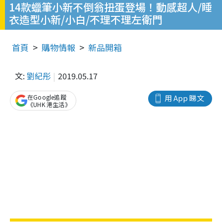
14款蠟筆小新不倒翁扭蛋登場！動感超人/睡
衣造型小新/小白/不理不理左衛門
首頁
購物情報
新品開箱
文:
劉紀彤
2019.05.17
在Google追蹤
用 App 睇文
《UHK 港生活》