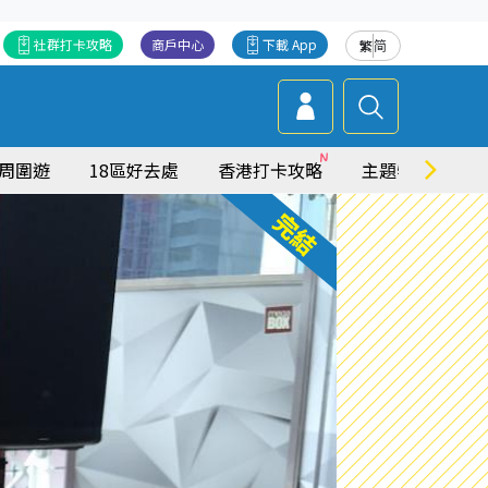
社群打卡攻略
商戶中心
下載 App
繁
简
周圍遊
18區好去處
香港打卡攻略
主題特集