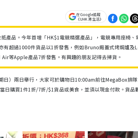
在Google追蹤
《UHK 港生活》
量激抵產品。今年首增「HK$1電競精選產品」，電競專用座椅、
有超過1000件貨品以1折發售，例如Bruno揭蓋式烤焗爐及L
iPad Air等Apple產品7折發售。有興趣的朋友記得去掃貨。
（星期日）兩日舉行，大家可於購物日10:00am前往MegaBox排
日購買1件1折/7折/$1貨品或美食，並須以現金付款。貨品