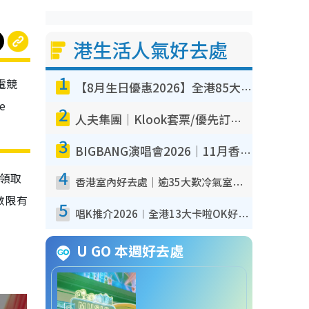
港生活人氣好去處
1
電競
【8月生日優惠2026】全港85大食買玩著數攻略 自助餐/火鍋放題同行免費＋誠品/DONKI送現金券
e
2
人夫集團｜Klook套票/優先訂票/公開發售搶飛攻略！附票價.購票連結.場地座位表
3
BIGBANG演唱會2026｜11月香港啟德開3場！實名制VIP申請、優先購票攻略
4
隊領取
香港室內好去處｜逾35大歎冷氣室內好去處推介 室內活動免費避雨無懼落雨
數限有
5
唱K推介2026︱全港13大卡啦OK好去處！最平$36起 日文K都有！(附地址+收費詳情)
U GO 本週好去處