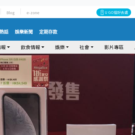
Blog
e-zone
U GO搵好去處
熱話
娛樂新聞
定期存款
情報
飲食情報
娛樂
社會
影片專區