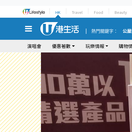
HK
Travel
Food
Beauty
熱門關鍵字：
公屋
演唱會
優惠著數
玩樂情報
購物