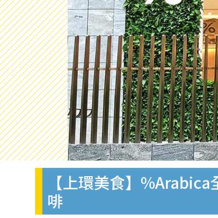
【上環美食】%Arabi
啡