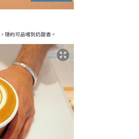
）
高，隱約可品嚐到奶甜香。