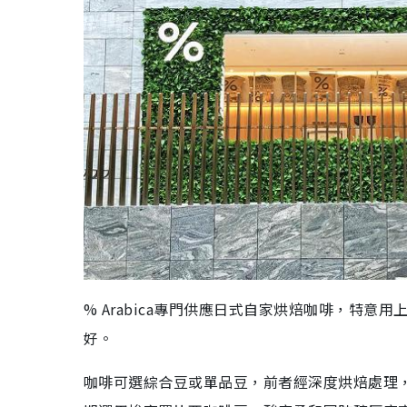
% Arabica專門供應日式自家烘焙咖啡，特意用
好。
咖啡可選綜合豆或單品豆，前者經深度烘焙處理