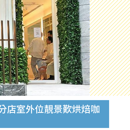
創方分店室外位靚景歎烘焙咖