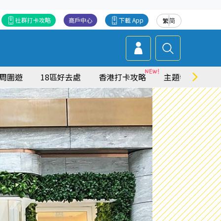
社群打卡攻略
商戶中心
下載 App
繁
简
周圍遊
18區好去處
香港打卡攻略
主題特集