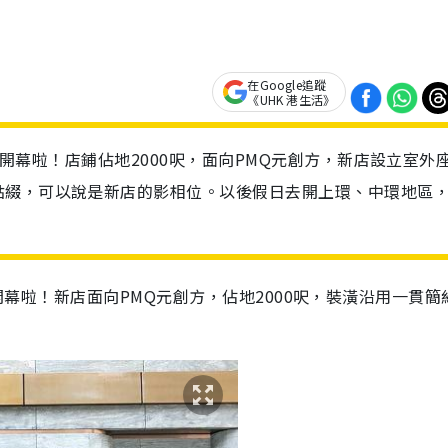
在Google追蹤
《UHK 港生活》
近新開幕啦！店鋪佔地2000呎，面向PMQ元創方，新店設立室外
點綴，可以說是新店的影相位。以後假日去開上環、中環地區
在中環開幕啦！新店面向PMQ元創方，佔地2000呎，裝潢沿用一貫簡