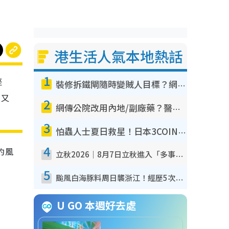
港生活人氣本地熱話
1
座
裝修拆鐵閘隨時變賊人目標？網民揭2大關鍵用途：裝新式等於白裝？附新舊鐵閘分別
，又
2
網傳公院改用內地/副廠藥？醫生拆解正副廠分別 揭4類人換藥隨時出事
3
怕蟲人士夏日救星！日本3COINS爆紅驅蟲神器$45起 1招「全程免觸碰」輕鬆搞定小強
4
約風
立秋2026｜8月7日立秋進入「多事之秋」 3件事唔做得！專家教6招開運 清枱頭／銀包納氣接好運
5
颱風白海豚料周日襲浙江！經歷5次「眼牆置換」極罕見 成登陸內地最長途颱風
U GO 本週好去處