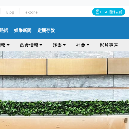
Blog
e-zone
U GO搵好去處
熱話
娛樂新聞
定期存款
情報
飲食情報
娛樂
社會
影片專區