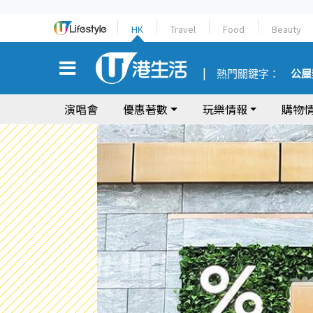
HK
Travel
Food
Beauty
熱門關鍵字：
公屋
演唱會
優惠著數
玩樂情報
購物