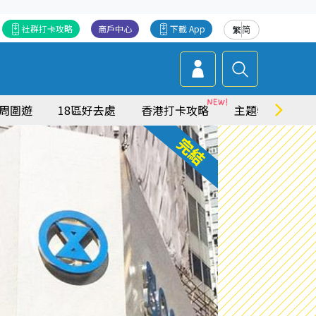
社群打卡攻略
商戶中心
下載 App
繁
简
周圍遊
18區好去處
香港打卡攻略
主題特集