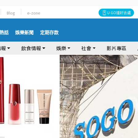
Blog
e-zone
U GO搵好去處
熱話
娛樂新聞
定期存款
情報
飲食情報
娛樂
社會
影片專區