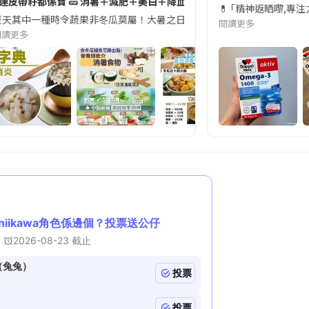
#連皮帶籽都係寶 🥒 消暑＋減肥＋美白＋降血脂
近期要特別留意隨身行李中的行動電源。一名旅客日前在機場安檢時，明明攜
💊 ｢精神返晒嚟,專
天其中一種時令蔬果非冬瓜莫屬！大暑之日，點都要飲碗冬瓜湯消暑解渴！除了解暑，冬瓜仲有
閱讀更多
閱讀更多