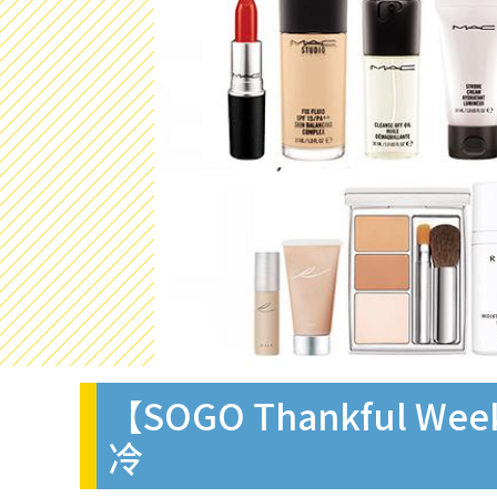
【SOGO Thankful 
冷