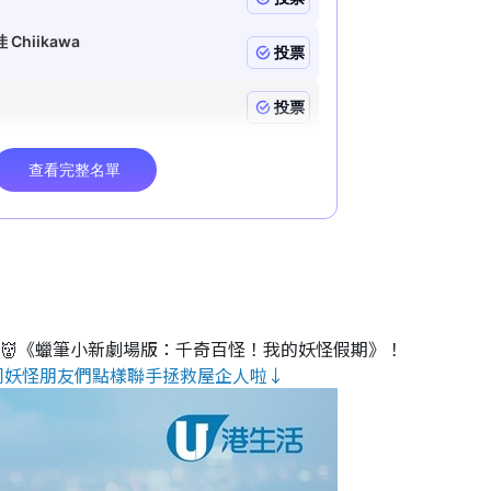
睇👹《蠟筆小新劇場版：千奇百怪！我的妖怪假期》！
同妖怪朋友們點樣聯手拯救屋企人啦↓