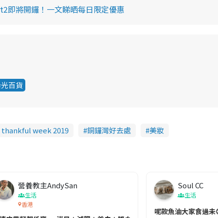
感謝祭Part2即將開鑼！一文睇晒每日限定優惠
崇光百貨
 thankful week 2019
銅鑼灣好去處
美妝
營養教主AndySan
Soul CC
生活
生活
香港
切記檢查「1標示」🚨
呢款魚油大家食過未