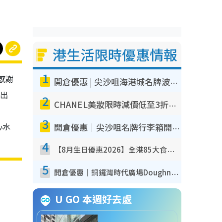
港生活限時優惠情報
1
，感謝
開倉優惠 | 尖沙咀海港城名牌波鞋開倉低至1折！On鞋$899起／Joy&Peace鞋履$98起
推出
2
CHANEL美妝限時減價低至3折！人氣粉底/唇膏/精華液低至$275！COCO香水都有平
3
心水
開倉優惠｜尖沙咀名牌行李箱開倉低至4折！一連5日 American Tourister/ace./Hallmark $200起！
4
【8月生日優惠2026】全港85大食買玩著數攻略 自助餐/火鍋放題同行免費＋誠品/DONKI送現金券
5
開倉優惠｜銅鑼灣時代廣場Doughnut/Campo Marzio開倉低至1折！背囊、書包、手袋劈價$200起
U GO 本週好去處