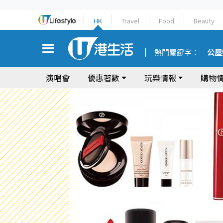
HK
Travel
Food
Beauty
熱門關鍵字：
公屋
演唱會
優惠著數
玩樂情報
購物