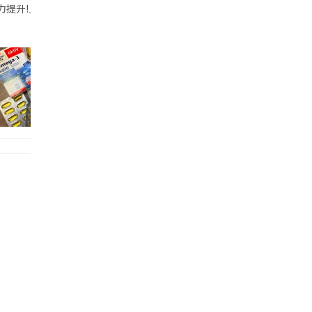
帶的行動電源機身已標示「10000mAh」，卻仍被要求當場丟棄，讓他
注力提升!｣ 長時間對住電腦､剪片寫稿,成日覺得眼睛乾澀､腦袋好似｢斷線｣｡試咗
好多鮮為人知嘅好處：減肥、消水腫、降血脂、美白養顏👇 冬瓜5大功效✨ 1️⃣ 利尿