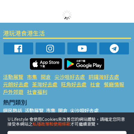
港玩港食港生活
活動展覽
市集
開倉
尖沙咀好去處
銅鑼灣好去處
元朗好去處
荃灣好去處
旺角好去處
社會
餐廳情報
戶外郊遊
社會福利
熱門類別
網民熱話
活動展覽
市集
開倉
尖沙咀好去處
銅鑼灣好去處
元朗好去處
荃灣好去處
旺角好去處
社會
U Lifestyle 會使用Cookies來改善您的網站體驗，請確定您同意
接受本網站之
私隱政策和使用條款
才可繼續瀏覽。
餐廳情報
戶外郊遊