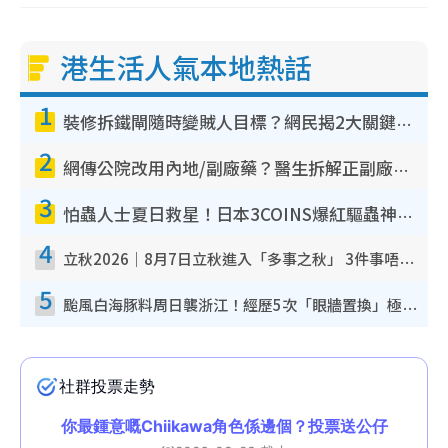
港生活人氣本地熱話
1
裝修拆鐵閘隨時變賊人目標？網民揭2大關鍵用途：裝新式等於白裝？附新舊鐵閘分別
2
網傳公院改用內地/副廠藥？醫生拆解正副廠分別 揭4類人換藥隨時出事
3
怕蟲人士夏日救星！日本3COINS爆紅驅蟲神器$45起 1招「全程免觸碰」輕鬆搞定小強
4
立秋2026｜8月7日立秋進入「多事之秋」 3件事唔做得！專家教6招開運 清枱頭／銀包納氣接好運
5
颱風白海豚料周日襲浙江！經歷5次「眼牆置換」極罕見 成登陸內地最長途颱風