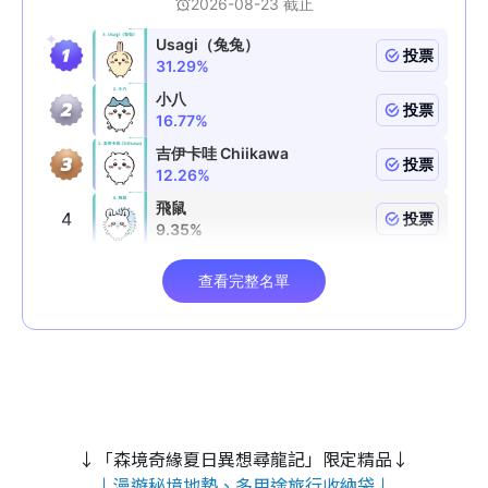
↓「森境奇緣夏日異想尋龍記」限定精品↓
↓漫遊秘境地墊、多用途旅行收納袋↓