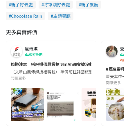
親子好去處
將軍澳好去處
親子餐廳
Chocolate Rain
主題餐廳
更多真實評價
風傳媒
營養教
旅遊攻略
生
香港
旅遊注意｜搭飛機帶尿袋標明mAh都會被沒收😱出發前切記檢查「1
#連皮帶籽都
（文章由風傳媒授權轉載） 準備前往韓國旅遊的民眾，近期要特別留
夏天其中一種時
閱讀更多
閱讀更多