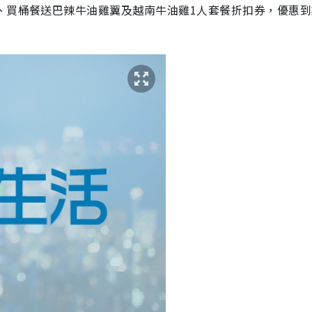
、買桶餐送巴辣牛油雞翼及越南牛油雞1人套餐折扣券，優惠到