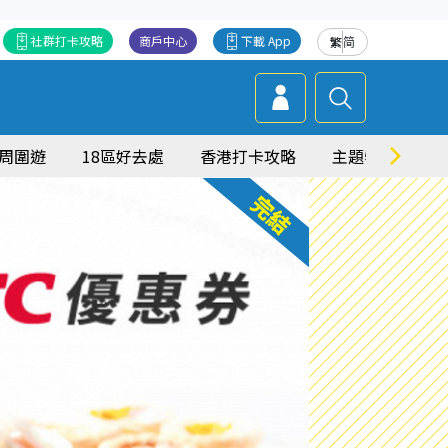
社群打卡攻略
商戶中心
下載 App
繁
简
周圍遊
18區好去處
香港打卡攻略
主題特集