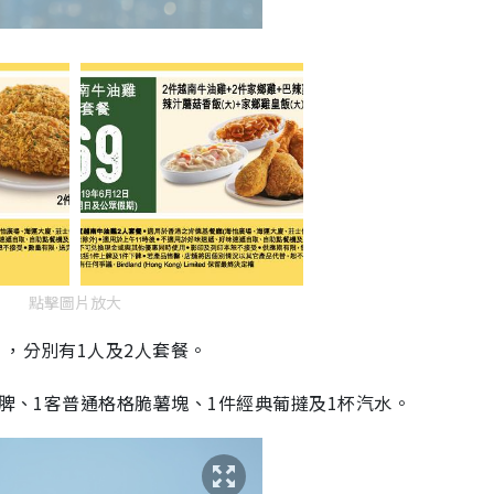
點擊圖片放大
」，分別有1人及2人套餐。
下脾、1客普通格格脆薯塊、1件經典葡撻及1杯汽水。