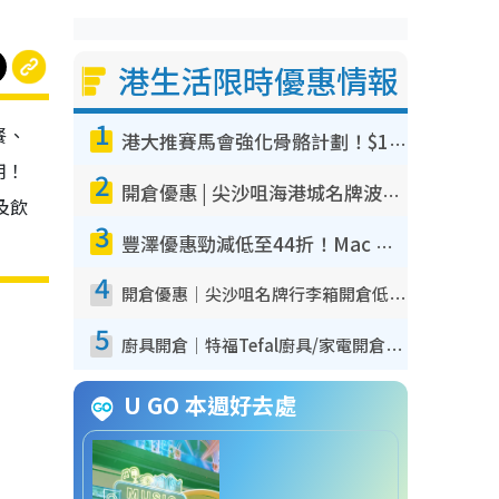
港生活限時優惠情報
1
餐、
港大推賽馬會強化骨骼計劃！$100骨質密度X光檢查 完成免費運動訓練送超市禮券！附參加資格
用！
2
開倉優惠 | 尖沙咀海港城名牌波鞋開倉低至1折！On鞋$899起／Joy&Peace鞋履$98起
及飲
3
豐澤優惠勁減低至44折！Mac mini/iPhone17Pro大減價！廚房家電$220起
4
開倉優惠｜尖沙咀名牌行李箱開倉低至4折！一連5日 American Tourister/ace./Hallmark $200起！
5
廚具開倉｜特福Tefal廚具/家電開倉低至3折！$220起買平底鍋/炒鑊/湯煲！電飯煲/吸塵機/燙斗$418起
U GO 本週好去處