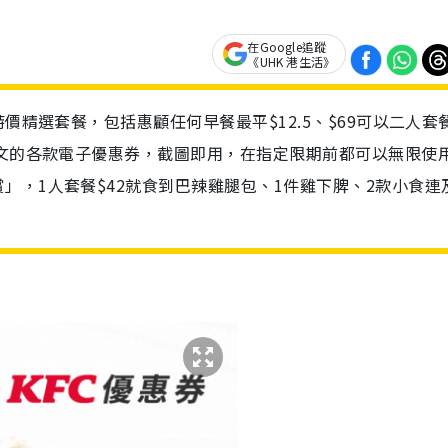
在Google追蹤
《UHK 港生活》
價精選套餐，包括惠顧任何早餐最平$12.5、$69可以二人套
內文的各款電子優惠券，截圖即用，在指定限期前都可以無限使
」，1人套餐$42就食到巴辣雞腿包、1件雞下脾、2款小食連