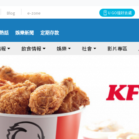
Blog
e-zone
U GO搵好去處
熱話
娛樂新聞
定期存款
情報
飲食情報
娛樂
社會
影片專區