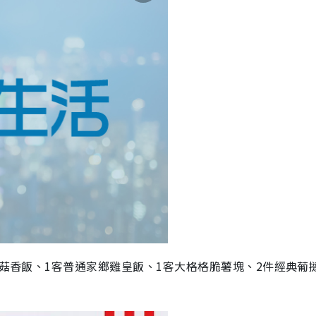
蘑菇香飯、1客普通家鄉雞皇飯、1客大格格脆薯塊、2件經典葡