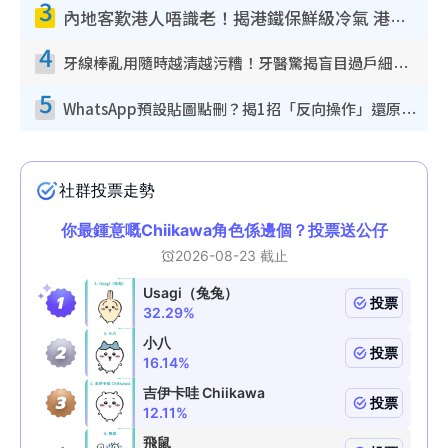
3
內地客歎港人唔識老！揭港鐵保鮮級冷氣 港人求放過：咪投訴
4
牙線棒亂用隨時越清越污糟！牙醫驚揭盲目過戶細菌恐致蛀牙：呢種先係日常真保養
5
WhatsApp預設貼圖點刪？揭1招「反向操作」還原簡潔介面 附3步實測教學