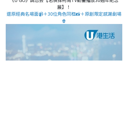
《U GO》請您去【名偵探柯南TV動畫播放30週年紀念
展】！
還原經典名場面📹＋30位角色同框📸＋原創限定感謝劇場
🍿