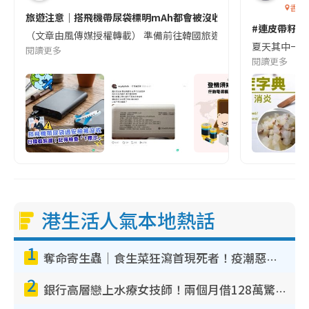
香港
旅遊注意｜搭飛機帶尿袋標明mAh都會被沒收😱出發前切記檢查「1
#連皮帶籽都
（文章由風傳媒授權轉載） 準備前往韓國旅遊的民眾，近期要特別留
夏天其中一種時
閱讀更多
閱讀更多
港生活人氣本地熱話
1
奪命寄生蟲｜食生菜狂瀉首現死者！疫潮惡化錄1.8萬宗病例 揭洗菜3大謬誤
2
銀行高層戀上水療女技師！兩個月借128萬驚覺「沉船」沉落火海 揭背後疑似邪教操控賣淫