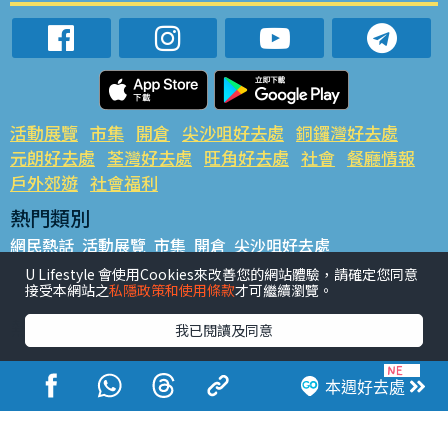
活動展覽
市集
開倉
尖沙咀好去處
銅鑼灣好去處
元朗好去處
荃灣好去處
旺角好去處
社會
餐廳情報
戶外郊遊
社會福利
熱門類別
網民熱話
活動展覽
市集
開倉
尖沙咀好去處
銅鑼灣好去處
元朗好去處
荃灣好去處
旺角好去處
社會
U Lifestyle 會使用Cookies來改善您的網站體驗，請確定您同意
接受本網站之
私隱政策和使用條款
才可繼續瀏覽。
餐廳情報
戶外郊遊
熱門標籤
我已閱讀及同意
#UGO搵好去處
#人氣活動推介
#美食社群熱話
#親子玩樂好去處
#ULifestyle應用程式
#限時搶
本週好去處
#UJetso禮物放送
#ULifestyle商戶中心
#著數
#網絡熱話
香港經濟日報版權所有©2026