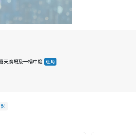
 地下露天廣場及一樓中庭
旺角
攝影