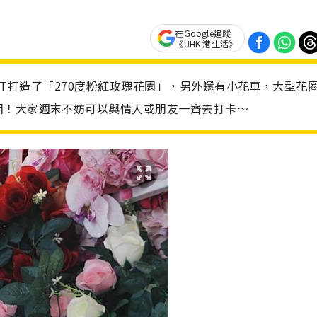
在Google追蹤
《UHK 港生活》
OREST打造了「270度粉紅玫瑰花園」，另外還有小花車，大型花
相！大家週末不妨可以與情人或朋友一齊去打卡～