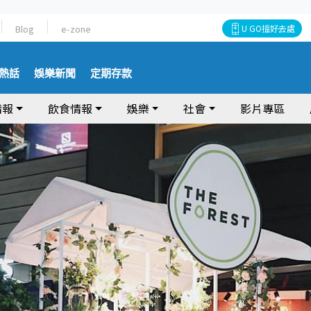
Blog
e-zone
U GO搵好去處
熱話
娛樂新聞
定期存款
情報
飲食情報
娛樂
社會
影片專區