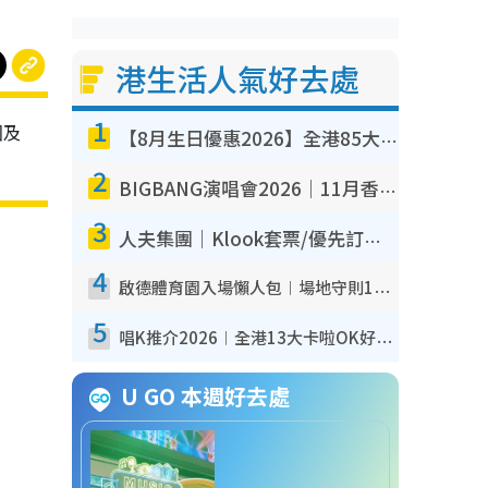
港生活人氣好去處
1
圈及
【8月生日優惠2026】全港85大食買玩著數攻略 自助餐/火鍋放題同行免費＋誠品/DONKI送現金券
2
BIGBANG演唱會2026｜11月香港啟德開3場！實名制VIP申請、優先購票攻略
3
人夫集團｜Klook套票/優先訂票/公開發售搶飛攻略！附票價.購票連結.場地座位表
4
啟德體育園入場懶人包︱場地守則12違禁品不可進場准帶細水樽但全場禁樽蓋！應援牌有限制！
5
唱K推介2026︱全港13大卡啦OK好去處！最平$36起 日文K都有！(附地址+收費詳情)
U GO 本週好去處