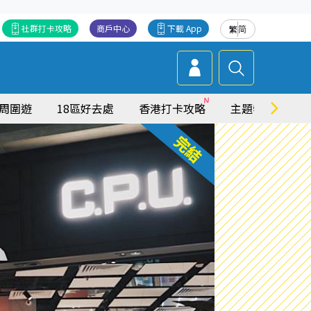
社群打卡攻略
商戶中心
下載 App
繁
简
周圍遊
18區好去處
香港打卡攻略
主題特集