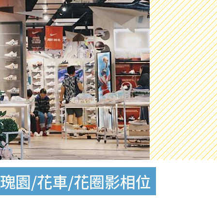
玫瑰園/花車/花圈影相位