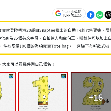
在Google追蹤
《UHK 港生活》
登陸香港20部由Snaptee推出的自助T-shirt售賣機，限
寶寶仲化身為26個英文字母、自拍達人和金句王，粉絲仲可以加上
t外，仲有限量100個的海綿寶寶Tote bag，一齊睇下有咩款式啦
，大家可以買幾件砌自己個名！
+16