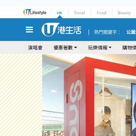
HK
Travel
Food
Beauty
熱門關鍵字：
公屋
演唱會
優惠著數
玩樂情報
購物