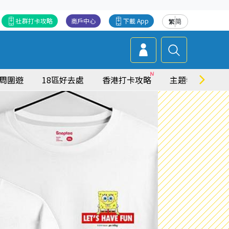
社群打卡攻略
商戶中心
下載 App
繁
简
周圍遊
18區好去處
香港打卡攻略
主題特集