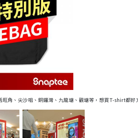
括旺角、尖沙咀、銅鑼灣、九龍塘、觀塘等，
想買
T-shirt
都好