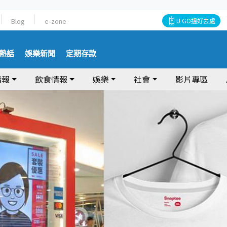
Blog
e-zone
U GO搵好去處
熱話
娛樂新聞
定期存款
情報
飲食情報
娛樂
社會
影片專區