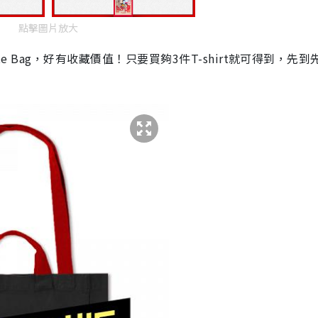
點擊圖片放大
e Bag
，好有收藏價值！只要買夠
3
件
T-shirt
就可得到，先到