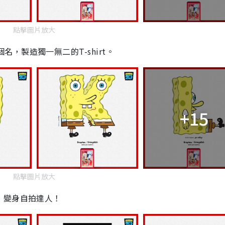
點擊圖片放大
個名，製造獨一無二的
T-shirt
。
+15
點擊圖片放大
，
變身
自拍達人！