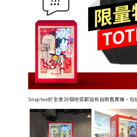
Snaptee
於全港
20
個地區
都
設有自助售賣機，包