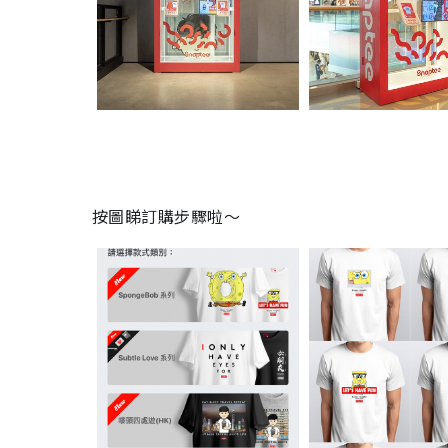
按圖睇訂購步驟
啦～