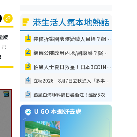
港生活人氣本地熱話
1
量版
裝修拆鐵閘隨時變賊人目標？網民揭2大關鍵用途：裝新式等於白裝？附新舊鐵閘分別
自己
2
網傳公院改用內地/副廠藥？醫生拆解正副廠分別 揭4類人換藥隨時出事
！
3
怕蟲人士夏日救星！日本3COINS爆紅驅蟲神器$45起 1招「全程免觸碰」輕鬆搞定小強
4
立秋2026｜8月7日立秋進入「多事之秋」 3件事唔做得！專家教6招開運 清枱頭／銀包納氣接好運
5
颱風白海豚料周日襲浙江！經歷5次「眼牆置換」極罕見 成登陸內地最長途颱風
U GO 本週好去處