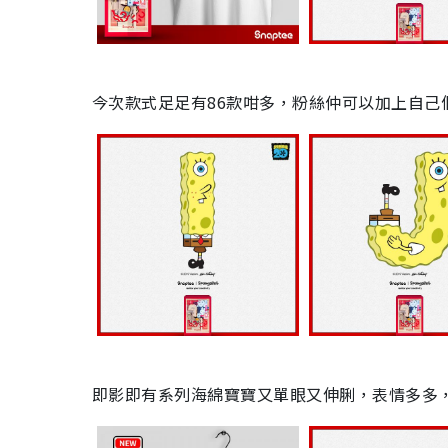
今次款式足足有
86
款咁多，
粉絲仲可以加上自己
即影即有系列海綿寶寶又單眼又伸脷，表情多多