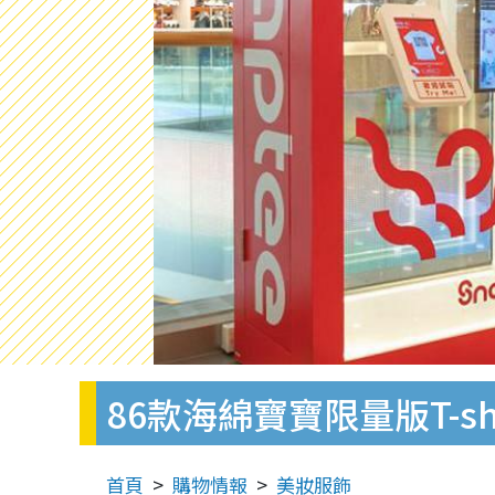
86款海綿寶寶限量版T-sh
首頁
購物情報
美妝服飾