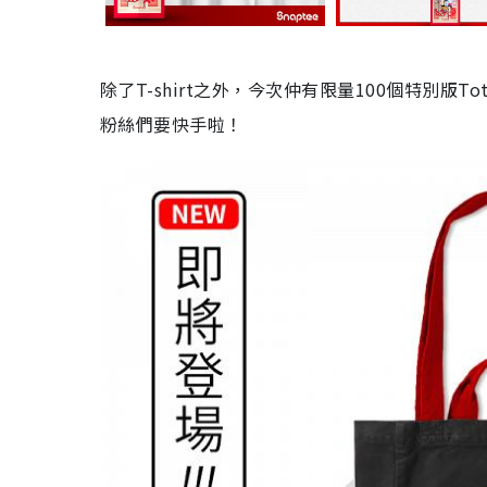
除了
T-shirt
之
外，今次仲有限量
100
個特別版
Tot
粉絲們要快手
啦
！