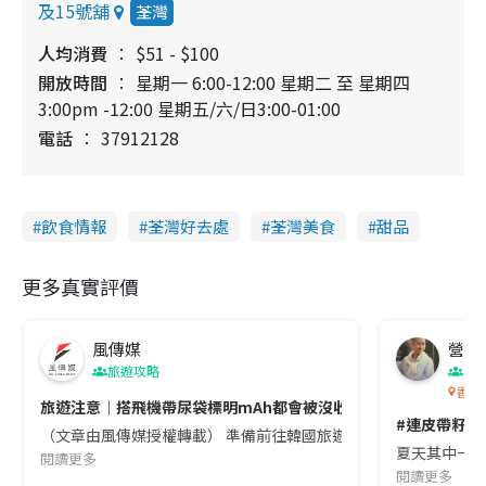
及15號舖
荃灣
人均消費
$51 - $100
開放時間
星期一 6:00-12:00 星期二 至 星期四
3:00pm -12:00 星期五/六/日3:00-01:00
電話
37912128
飲食情報
荃灣好去處
荃灣美食
甜品
更多真實評價
風傳媒
營養教
旅遊攻略
生
香港
旅遊注意｜搭飛機帶尿袋標明mAh都會被沒收😱出發前切記檢查「1
#連皮帶籽都
（文章由風傳媒授權轉載） 準備前往韓國旅遊的民眾，近期要特別留
夏天其中一種時
閱讀更多
閱讀更多