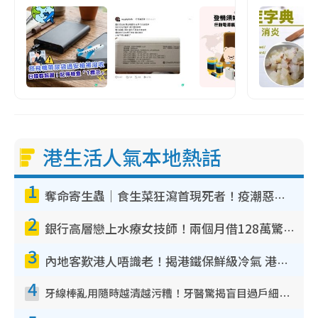
港生活人氣本地熱話
1
奪命寄生蟲｜食生菜狂瀉首現死者！疫潮惡化錄1.8萬宗病例 揭洗菜3大謬誤
2
銀行高層戀上水療女技師！兩個月借128萬驚覺「沉船」沉落火海 揭背後疑似邪教操控賣淫
3
內地客歎港人唔識老！揭港鐵保鮮級冷氣 港人求放過：咪投訴
4
牙線棒亂用隨時越清越污糟！牙醫驚揭盲目過戶細菌恐致蛀牙：呢種先係日常真保養