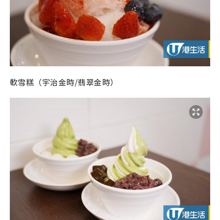
軟雪糕（宇治金時/翡翠金時）