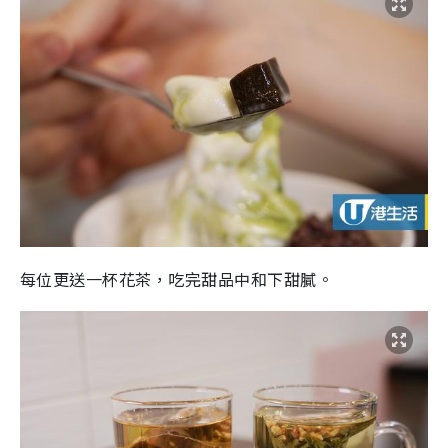
每位更送一杯花茶，吃完甜品中和下甜膩。