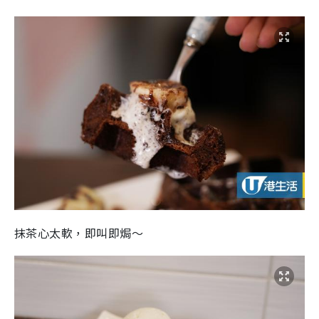
抹茶心太軟，即叫即焗～