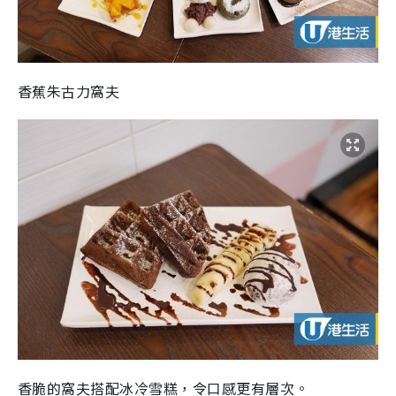
香蕉朱古力窩夫
香脆的窩夫搭配冰冷雪糕，令口感更有層次。