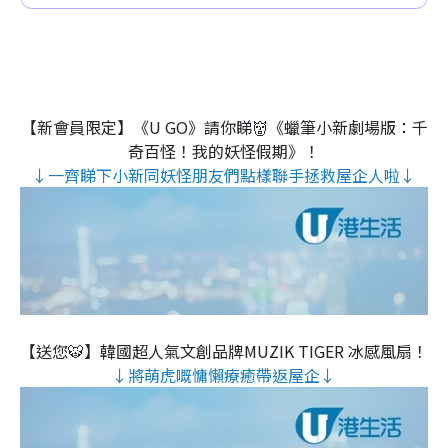
【新會員限定】《U GO》請你睇👹《蠟筆小新劇場版：千
奇百怪！我的妖怪假期》！
↓一齊睇下小新同妖怪朋友們點樣聯手拯救屋企人啦↓
【送您🐯】韓國超人氣文創品牌MUZIK TIGER 冰感風扇！
↓將萌虎嘅慵懶療癒帶返屋企↓