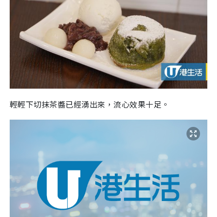
輕輕下切抹茶醬已經湧出來，流心效果十足。