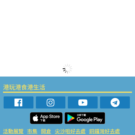
港玩港食港生活
活動展覽
市集
開倉
尖沙咀好去處
銅鑼灣好去處