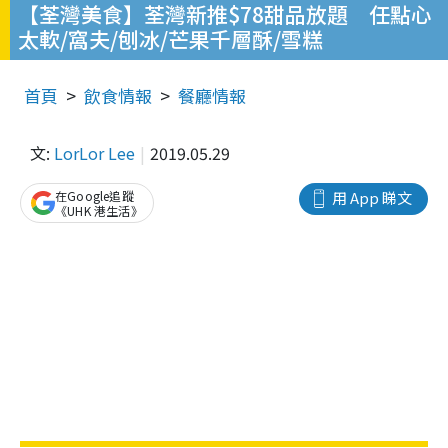
【荃灣美食】荃灣新推$78甜品放題 任點心
太軟/窩夫/刨冰/芒果千層酥/雪糕
首頁
飲食情報
餐廳情報
文:
LorLor Lee
2019.05.29
在Google追蹤
用 App 睇文
《UHK 港生活》