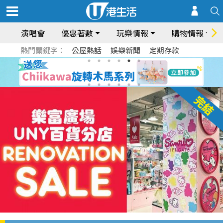
演唱會
優惠著數
玩樂情報
購物情報
熱門關鍵字：
公屋熱話
娛樂新聞
定期存款