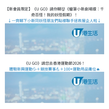
【新會員限定】《U GO》請你睇👹《蠟筆小新劇場版：千
奇百怪！我的妖怪假期》！
↓一齊睇下小新同妖怪朋友們點樣聯手拯救屋企人啦↓
《U GO》請您去香港運動節2026！
體驗新興運動💦＋競技賽事💪＋100+運動用品攤位🔥