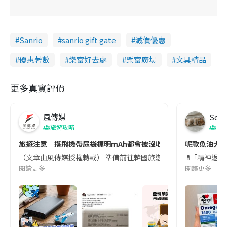
Sanrio
sanrio gift gate
減價優惠
優惠著數
樂富好去處
樂富廣場
文具精品
更多真實評價
風傳媒
Soul
旅遊攻略
生
旅遊注意｜搭飛機帶尿袋標明mAh都會被沒收😱出發前切記檢查「1
呢款魚油大家
（文章由風傳媒授權轉載） 準備前往韓國旅遊的民眾，近期要特別留
💊 ｢精神返
閱讀更多
閱讀更多