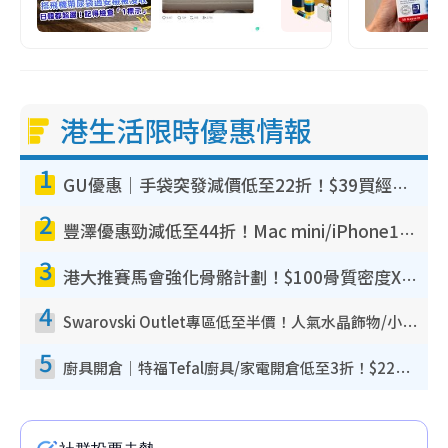
港生活限時優惠情報
1
GU優惠｜手袋突發減價低至22折！$39買經典波士頓包/餃子袋！飾物同步減價$29起！
2
豐澤優惠勁減低至44折！Mac mini/iPhone17Pro大減價！廚房家電$220起
3
港大推賽馬會強化骨骼計劃！$100骨質密度X光檢查 完成免費運動訓練送超市禮券！附參加資格
4
Swarovski Outlet專區低至半價！人氣水晶飾物/小擺設$138起！迪士尼款/水晶高跟鞋都有平
5
廚具開倉｜特福Tefal廚具/家電開倉低至3折！$220起買平底鍋/炒鑊/湯煲！電飯煲/吸塵機/燙斗$418起