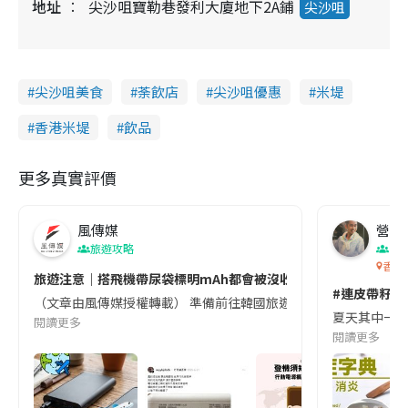
地址
尖沙咀寶勒巷發利大廈地下2A鋪
尖沙咀
尖沙咀美食
荼飲店
尖沙咀優惠
米堤
香港米堤
飲品
更多真實評價
風傳媒
營養教
旅遊攻略
生
香港
旅遊注意｜搭飛機帶尿袋標明mAh都會被沒收😱出發前切記檢查「1
#連皮帶籽都
（文章由風傳媒授權轉載） 準備前往韓國旅遊的民眾，近期要特別留
夏天其中一種時
閱讀更多
閱讀更多