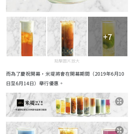
+7
點擊圖片放大
而為了慶祝開幕，米堤將會在開幕期間（
2019
年
6
月
10
日至
6月14日）舉行優惠。