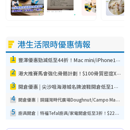
港生活限時優惠情報
1
豐澤優惠勁減低至44折！Mac mini/iPhone17Pro大減價！廚房家電$220起
2
港大推賽馬會強化骨骼計劃！$100骨質密度X光檢查 完成免費運動訓練送超市禮券！附參加資格
3
開倉優惠 | 尖沙咀海港城名牌波鞋開倉低至1折！On鞋$899起／Joy&Peace鞋履$98起
4
開倉優惠｜銅鑼灣時代廣場Doughnut/Campo Marzio開倉低至1折！背囊、書包、手袋劈價$200起
5
廚具開倉｜特福Tefal廚具/家電開倉低至3折！$220起買平底鍋/炒鑊/湯煲！電飯煲/吸塵機/燙斗$418起