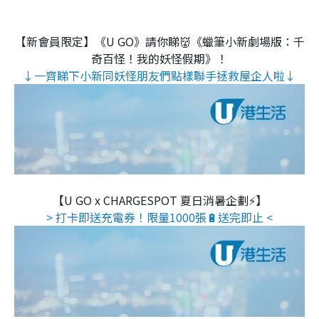
【新會員限定】《U GO》請你睇👹《蠟筆小新劇場版：千
奇百怪！我的妖怪假期》！
↓一齊睇下小新同妖怪朋友們點樣聯手拯救屋企人啦↓
【U GO x CHARGESPOT 夏日消暑企劃⚡】
> 打卡即送充電券！限量1000張🔋送完即止 <