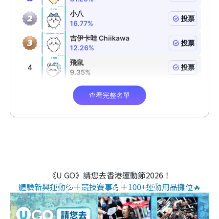
《U GO》請您去香港運動節2026！
體驗新興運動💦＋競技賽事💪＋100+運動用品攤位🔥