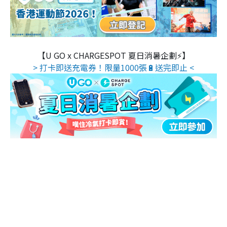
【U GO x CHARGESPOT 夏日消暑企劃⚡】
> 打卡即送充電券！限量1000張🔋送完即止 <