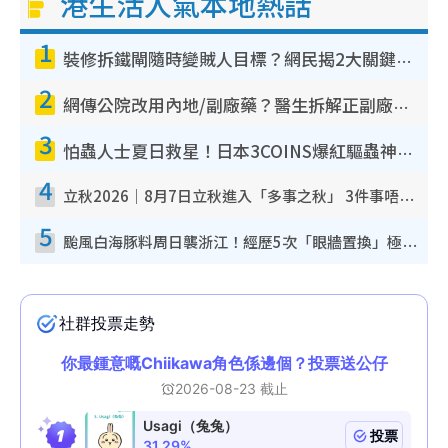
港生活人氣本地熱話
1
裝修拆鐵閘隨時變賊人目標？網民揭2大關鍵用途：裝新式等於白裝？附新舊鐵閘分別
2
網傳公院改用內地/副廠藥？醫生拆解正副廠分別 揭4類人換藥隨時出事
3
怕蟲人士夏日救星！日本3COINS爆紅驅蟲神器$45起 1招「全程免觸碰」輕鬆搞定小強
4
立秋2026｜8月7日立秋進入「多事之秋」 3件事唔做得！專家教6招開運 清枱頭／銀包納氣接好運
5
颱風白海豚料周日襲浙江！經歷5次「眼牆置換」極罕見 成登陸內地最長途颱風