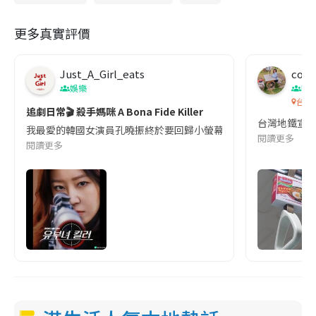
更多真實評價
Just_A_Girl_eats
co c
娛樂
吹
台灣
追劇日常🎬 殺手媽咪 A Bona Fide Killer
台灣地鐵宣
我最愛的韓國女演員孔曉振終於要回歸小螢幕啦!這次的劇本改編自同名
閱讀更多
閱讀更多