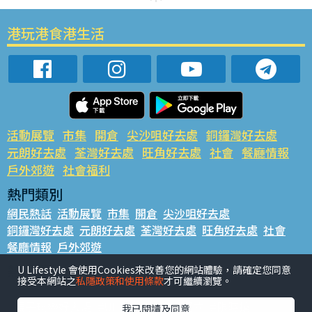
港玩港食港生活
活動展覽
市集
開倉
尖沙咀好去處
銅鑼灣好去處
元朗好去處
荃灣好去處
旺角好去處
社會
餐廳情報
戶外郊遊
社會福利
熱門類別
網民熱話
活動展覽
市集
開倉
尖沙咀好去處
銅鑼灣好去處
元朗好去處
荃灣好去處
旺角好去處
社會
餐廳情報
戶外郊遊
熱門標籤
U Lifestyle 會使用Cookies來改善您的網站體驗，請確定您同意
接受本網站之
私隱政策和使用條款
才可繼續瀏覽。
#UGO搵好去處
#人氣活動推介
#美食社群熱話
#親子玩樂好去處
#ULifestyle應用程式
#限時搶
我已閱讀及同意