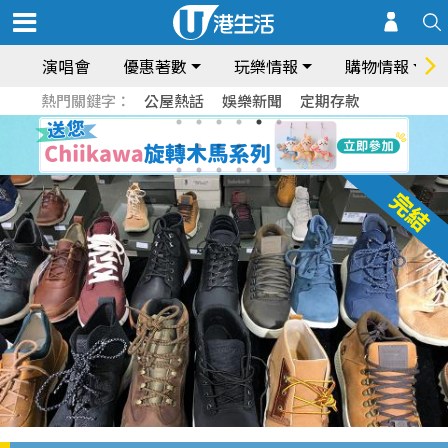
演唱會
優惠著數
玩樂情報
購物情報
熱門關鍵字：
公屋熱話
娛樂新聞
定期存款