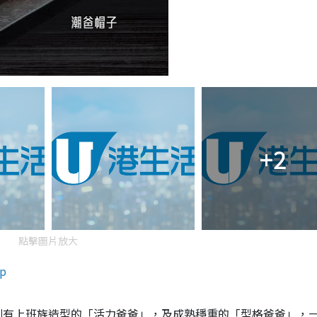
+2
點擊圖片放大
p
別有
上班族造
型
的「
活力爸
爸
」，及
成熟穩
重
的「
型格爸
爸
」，