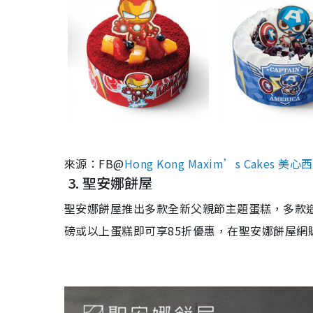
來源：FB@
Hong Kong Maxim’s Cakes 美心
3.
聖安娜餅屋
聖安娜餅屋推出多款全新父親節主題蛋
糕
，多款
磅或以上蛋糕即可享
85
折優惠，在聖安娜餅屋網