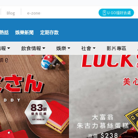
Blog
e-zone
U GO搵好去處
熱話
娛樂新聞
定期存款
情報
飲食情報
娛樂
社會
影片專區