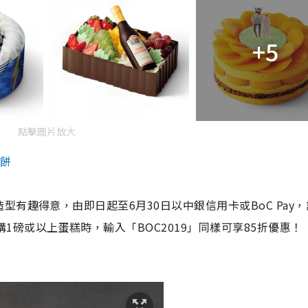
+5
點擊圖片放大
西餅
造型有趣得意，
由即日起至
6
月
30
日以中銀信用卡或
BoC Pay
，
購
1
磅或以上蛋糕時，輸入
「
BOC2019
」同樣可享
85
折優惠
！