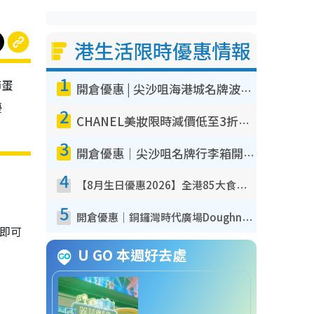
港生活限時優惠情報
1
節蛋
開倉優惠 | 尖沙咀海港城名牌波鞋開倉低至1折！On鞋$899起／Joy&Peace鞋履$98起
優
2
CHANEL美妝限時減價低至3折！人氣粉底/唇膏/精華液低至$275！COCO香水都有平
3
開倉優惠｜尖沙咀名牌行李箱開倉低至4折！一連5日 American Tourister/ace./Hallmark $200起！
4
【8月生日優惠2026】全港85大食買玩著數攻略 自助餐/火鍋放題同行免費＋誠品/DONKI送現金券
5
開倉優惠｜銅鑼灣時代廣場Doughnut/Campo Marzio開倉低至1折！背囊、書包、手袋劈價$200起
即可
U GO 本週好去處