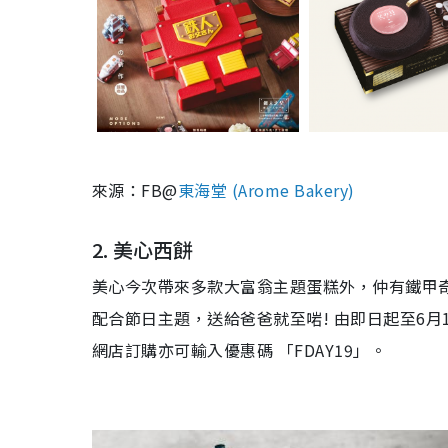
來源：FB@
東海堂 (Arome Bakery)
2. 美心西餅
美心今次帶來多款
大富翁
主題蛋糕外，仲有
鐵甲
配合節日主題，送給爸爸就至啱! 由即日起‪‪至6月
網店訂購亦可輸入優惠碼 「FDAY19」。