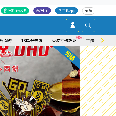
社群打卡攻略
商戶中心
下載 App
繁
简
周圍遊
18區好去處
香港打卡攻略
主題特集