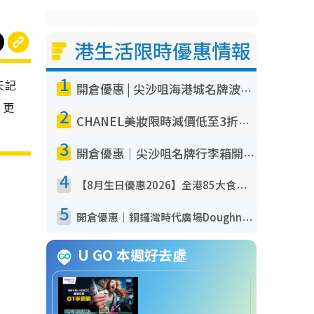
港生活限時優惠情報
1
天記
開倉優惠 | 尖沙咀海港城名牌波鞋開倉低至1折！On鞋$899起／Joy&Peace鞋履$98起
，更
2
CHANEL美妝限時減價低至3折！人氣粉底/唇膏/精華液低至$275！COCO香水都有平
3
開倉優惠｜尖沙咀名牌行李箱開倉低至4折！一連5日 American Tourister/ace./Hallmark $200起！
4
【8月生日優惠2026】全港85大食買玩著數攻略 自助餐/火鍋放題同行免費＋誠品/DONKI送現金券
5
開倉優惠｜銅鑼灣時代廣場Doughnut/Campo Marzio開倉低至1折！背囊、書包、手袋劈價$200起
U GO 本週好去處