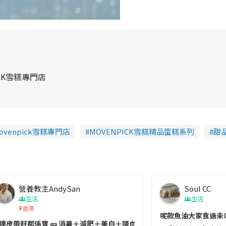
ICK雪糕專門店
ovenpick雪糕專門店
MÖVENPICK雪糕精品蛋糕系列
甜
營養教主AndySan
Soul CC
生活
生活
香港
切記檢查「1標示」🚨
呢款魚油大家食過未
#連皮帶籽都係寶 🥒 消暑＋減肥＋美白＋降血脂