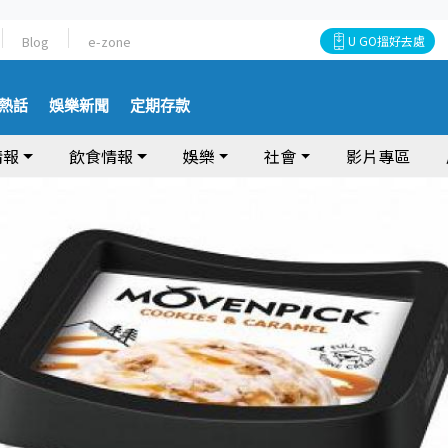
Blog
e-zone
U GO搵好去處
熱話
娛樂新聞
定期存款
情報
飲食情報
娛樂
社會
影片專區