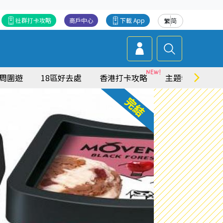
社群打卡攻略
商戶中心
下載 App
繁
简
周圍遊
18區好去處
香港打卡攻略
主題特集