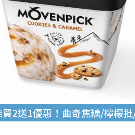
門店推買2送1優惠！曲奇焦糖/檸檬