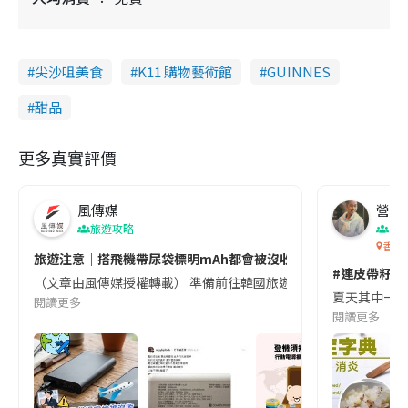
尖沙咀美食
K11 購物藝術館
GUINNES
甜品
更多真實評價
風傳媒
營養教
旅遊攻略
生
香港
旅遊注意｜搭飛機帶尿袋標明mAh都會被沒收😱出發前切記檢查「1
#連皮帶籽都
（文章由風傳媒授權轉載） 準備前往韓國旅遊的民眾，近期要特別留
夏天其中一種時
閱讀更多
閱讀更多