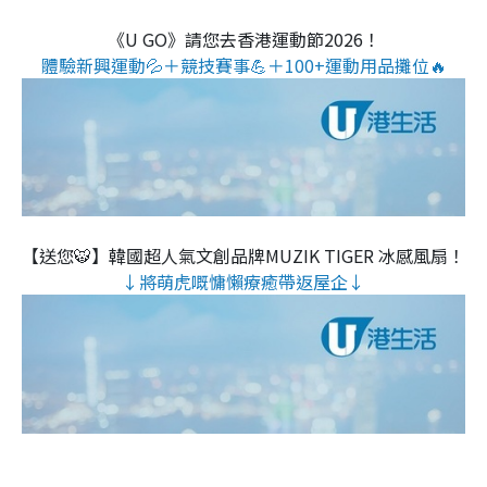
《U GO》請您去香港運動節2026！
體驗新興運動💦＋競技賽事💪＋100+運動用品攤位🔥
【送您🐯】韓國超人氣文創品牌MUZIK TIGER 冰感風扇！
↓將萌虎嘅慵懶療癒帶返屋企↓