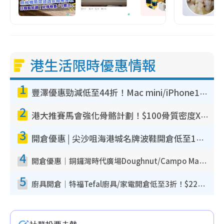
港生活限時優惠情報
1
豐澤優惠勁減低至44折！Mac mini/iPhone17Pro大減價！廚房家電$220起
2
港大推賽馬會強化骨骼計劃！$100骨質密度X光檢查 完成免費運動訓練送超市禮券！附參加資格
3
開倉優惠 | 尖沙咀海港城名牌波鞋開倉低至1折！On鞋$899起／Joy&Peace鞋履$98起
4
開倉優惠｜銅鑼灣時代廣場Doughnut/Campo Marzio開倉低至1折！背囊、書包、手袋劈價$200起
5
廚具開倉｜特福Tefal廚具/家電開倉低至3折！$220起買平底鍋/炒鑊/湯煲！電飯煲/吸塵機/燙斗$418起