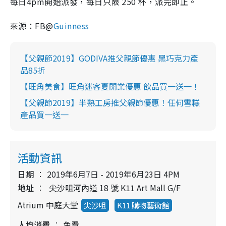
每日
4pm
開始派發，每日只限
250
杯，派完即止。
來源：
FB@
Guinness
【父親節2019】GODIVA推父親節優惠 黑巧克力產
品85折
【旺角美食】旺角迷客夏開業優惠 飲品買一送一！
【父親節2019】半熟工房推父親節優惠！任何雪糕
產品買一送一
活動資訊
日期
2019年6月7日 - 2019年6月23日 4PM
地址
尖沙咀河內道 18 號 K11 Art Mall G/F
Atrium 中庭大堂
尖沙咀
K11 購物藝術館
人均消費
免費