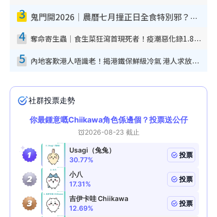
3
鬼門開2026｜農曆七月撞正日全食特別邪？專家警告切忌做一事！揭4大禁忌+2招保平安
4
奪命寄生蟲｜食生菜狂瀉首現死者！疫潮惡化錄1.8萬宗病例 揭洗菜3大謬誤
5
內地客歎港人唔識老！揭港鐵保鮮級冷氣 港人求放過：咪投訴