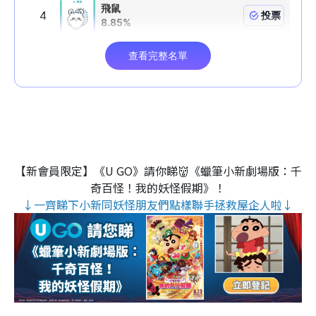
【新會員限定】《U GO》請你睇👹《蠟筆小新劇場版：千
奇百怪！我的妖怪假期》！
↓一齊睇下小新同妖怪朋友們點樣聯手拯救屋企人啦↓