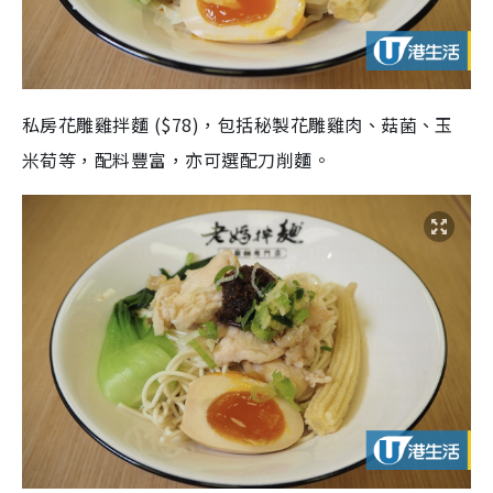
私房花雕雞拌麵 ($78)，包括秘製花雕雞肉、菇菌、玉
米荀等，配料豐富，亦可選配刀削麵。