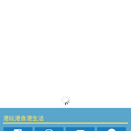
港玩港食港生活