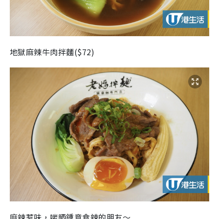
地獄麻辣牛肉拌麵($72)
麻辣惹味，啱晒鍾意食辣的朋友～