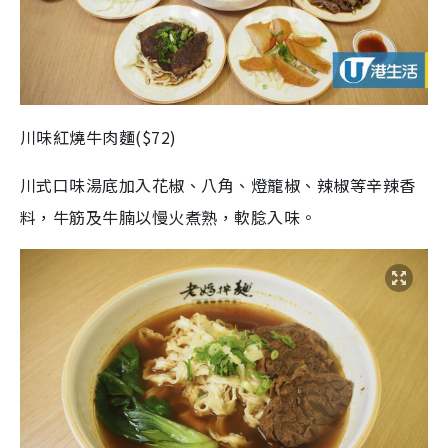
川味紅燒牛肉麵($72)
川式口味湯底加入花椒、八角、燈籠椒、辣椒等辛辣香
料，牛筋及牛腩以慢火煮熟，軟腍入味。