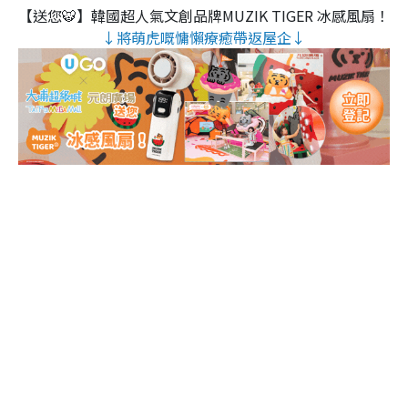
【送您🐯】韓國超人氣文創品牌MUZIK TIGER 冰感風扇！
↓將萌虎嘅慵懶療癒帶返屋企↓