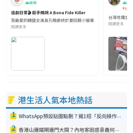
娛樂
吹
台灣
追劇日常🎬 殺手媽咪 A Bona Fide Killer
台灣地鐵宣
我最愛的韓國女演員孔曉振終於要回歸小螢幕啦!這次的劇本改編自同名
閱讀更多
閱讀更多
港生活人氣本地熱話
1
WhatsApp預設貼圖點刪？揭1招「反向操作」還原簡潔介面 附3步實測教學
2
香港山邊鐵閘邊門大開？內地客困惑意義何在！網民神回覆：呢種叫法理性防禦