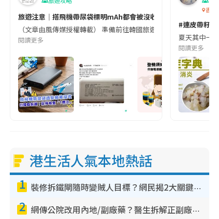
旅遊攻略
生
香港
旅遊注意｜搭飛機帶尿袋標明mAh都會被沒收😱出發前切記檢查「1
#連皮帶籽都
（文章由風傳媒授權轉載） 準備前往韓國旅遊的民眾，近期要特別留
夏天其中一種時
閱讀更多
閱讀更多
港生活人氣本地熱話
1
裝修拆鐵閘隨時變賊人目標？網民揭2大關鍵用途：裝新式等於白裝？附新舊鐵閘分別
2
網傳公院改用內地/副廠藥？醫生拆解正副廠分別 揭4類人換藥隨時出事