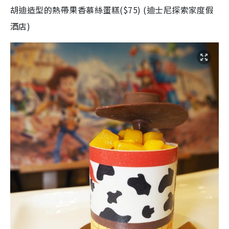
胡迪造型的熱帶果香慕絲蛋糕($75) (迪士尼探索家度假
酒店)