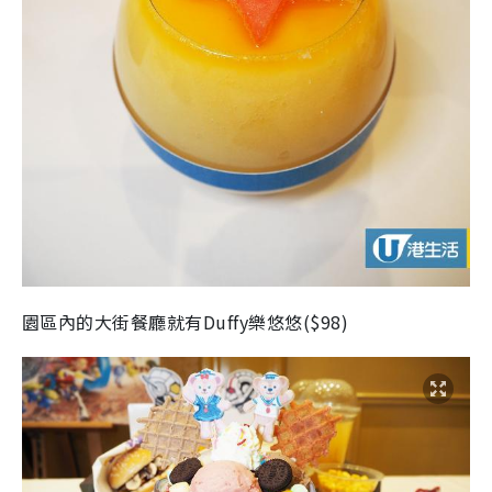
園區內的大街餐廳就有Duffy樂悠悠($98)