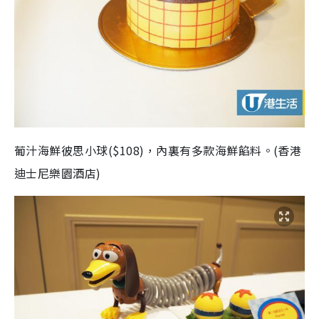
葡汁海鮮彼思小球($108)，內裏有多款海鮮餡料。(香港
迪士尼樂園酒店)