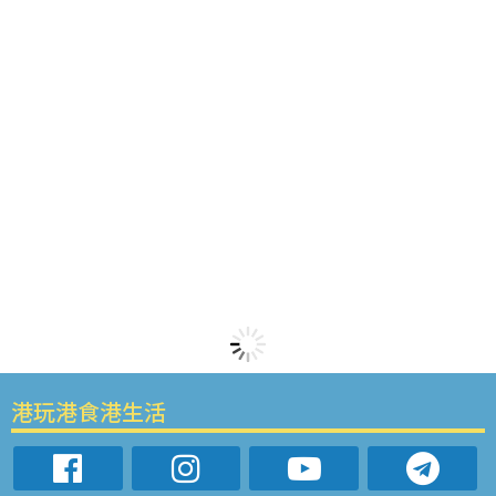
港玩港食港生活