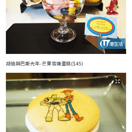
胡迪與巴斯光年-芒果雪燒蛋糕($45)