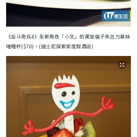
《反斗奇兵4》全新角色「小叉」的黑加倫子朱古力慕絲
啫喱杯($70)。(迪士尼探索家度假酒店)