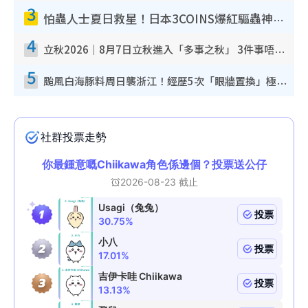
3
怕蟲人士夏日救星！日本3COINS爆紅驅蟲神器$45起 1招「全程免觸碰」輕鬆搞定小強
4
立秋2026｜8月7日立秋進入「多事之秋」 3件事唔做得！專家教6招開運 清枱頭／銀包納氣接好運
5
颱風白海豚料周日襲浙江！經歷5次「眼牆置換」極罕見 成登陸內地最長途颱風