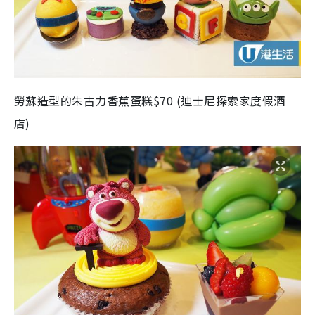
勞蘇造型的朱古力香蕉蛋糕$70 (迪士尼探索家度假酒
店)