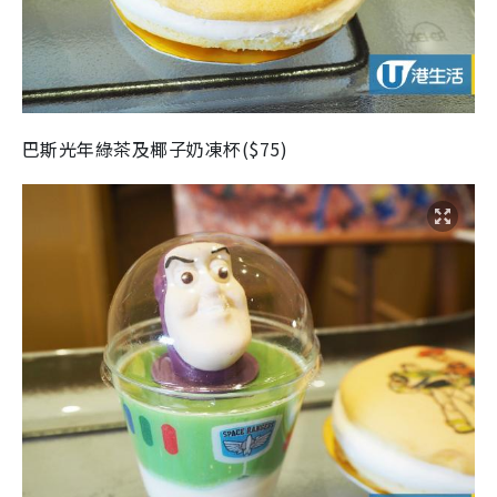
巴斯光年綠茶及椰子奶凍杯($75)