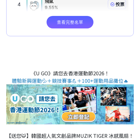
《U GO》請您去香港運動節2026！
體驗新興運動💦＋競技賽事💪＋100+運動用品攤位🔥
【送您🐯】韓國超人氣文創品牌MUZIK TIGER 冰感風扇！