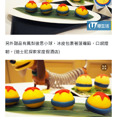
另外甜品有鳳梨彼思小球，冰皮包裹著菠蘿餡，口感煙
韌。(迪士尼探索家度假酒店)