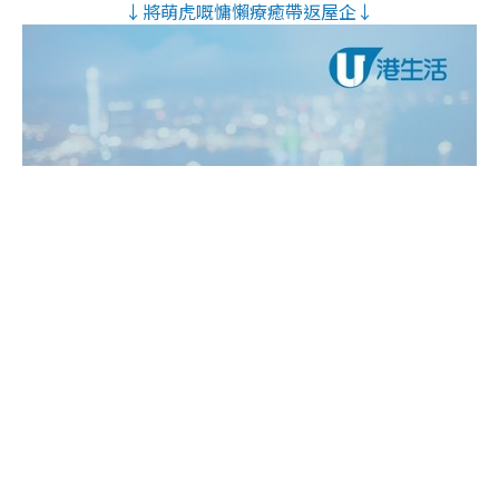
↓將萌虎嘅慵懶療癒帶返屋企↓