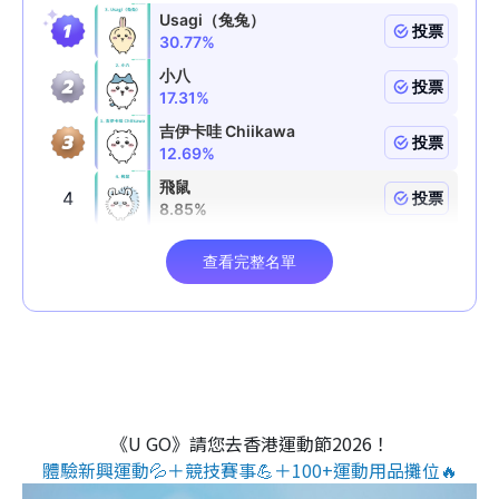
《U GO》請您去香港運動節2026！
體驗新興運動💦＋競技賽事💪＋100+運動用品攤位🔥