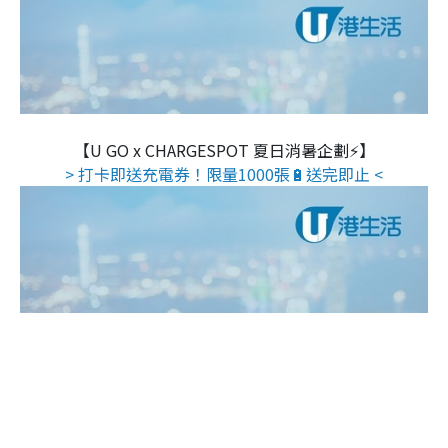
【U GO x CHARGESPOT 夏日消暑企劃⚡】
> 打卡即送充電券！限量1000張🔋送完即止 <