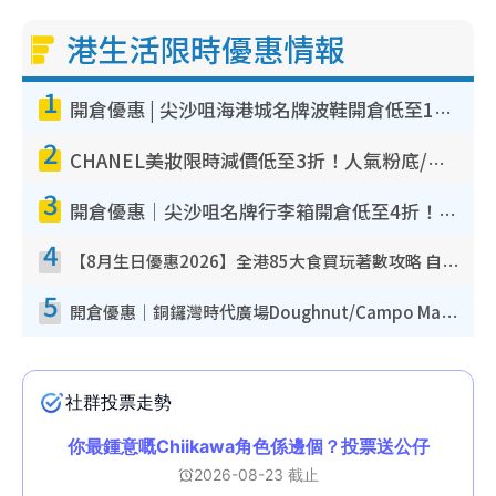
港生活限時優惠情報
1
開倉優惠 | 尖沙咀海港城名牌波鞋開倉低至1折！On鞋$899起／Joy&Peace鞋履$98起
2
CHANEL美妝限時減價低至3折！人氣粉底/唇膏/精華液低至$275！COCO香水都有平
3
開倉優惠｜尖沙咀名牌行李箱開倉低至4折！一連5日 American Tourister/ace./Hallmark $200起！
4
【8月生日優惠2026】全港85大食買玩著數攻略 自助餐/火鍋放題同行免費＋誠品/DONKI送現金券
5
開倉優惠｜銅鑼灣時代廣場Doughnut/Campo Marzio開倉低至1折！背囊、書包、手袋劈價$200起