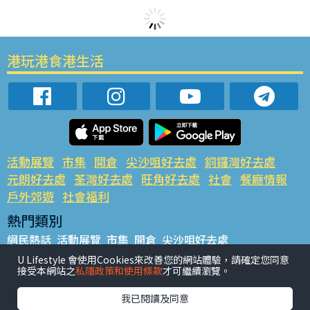
港玩港食港生活
活動展覽
市集
開倉
尖沙咀好去處
銅鑼灣好去處
元朗好去處
荃灣好去處
旺角好去處
社會
餐廳情報
戶外郊遊
社會福利
熱門類別
網民熱話
活動展覽
市集
開倉
尖沙咀好去處
銅鑼灣好去處
元朗好去處
荃灣好去處
旺角好去處
社會
U Lifestyle 會使用Cookies來改善您的網站體驗，請確定您同意
接受本網站之
私隱政策和使用條款
才可繼續瀏覽。
餐廳情報
戶外郊遊
熱門標籤
我已閱讀及同意