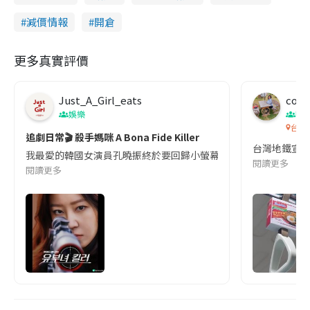
減價情報
開倉
更多真實評價
Just_A_Girl_eats
co c
娛樂
吹
台灣
追劇日常🎬 殺手媽咪 A Bona Fide Killer
台灣地鐵宣
我最愛的韓國女演員孔曉振終於要回歸小螢幕啦!這次的劇本改編自同名
閱讀更多
閱讀更多