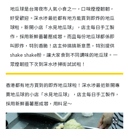
地瓜球是台灣夜市人氣小食之一，口味煙煙韌韌，
好受歡迎。深水埗最近都有地方能買到即炸的地瓜
球啦，新開小店「水見地瓜球」，店主每日手工製
作，採用新鮮番薯壓成蓉。而且每份地瓜球都係即
叫即炸，特別香脆！店主仲搞搞新意思，特別提供
shake shake粉，讓大家食到不同調味的地瓜球。一
眾煙韌控下次到深水埗掃街試試啦！
香港都有地方買到的即炸地瓜球啦！深水埗最近新開專
賣地瓜球的小店「水見地瓜球」，店主每日手工製作，
採用新鮮番薯壓成蓉，用料足～