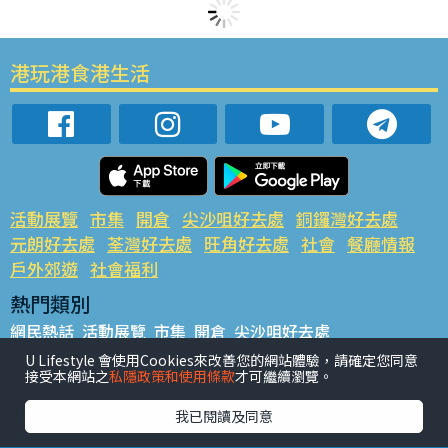
港玩港食港生活
活動展覽
市集
開倉
尖沙咀好去處
銅鑼灣好去處
元朗好去處
荃灣好去處
旺角好去處
社會
餐廳情報
戶外郊遊
社會福利
熱門類別
網民熱話
活動展覽
市集
開倉
尖沙咀好去處
銅鑼灣好去處
元朗好去處
荃灣好去處
旺角好去處
社會
U Lifestyle 會使用Cookies來改善您的網站體驗，請確定您同意
接受本網站之
私隱政策和使用條款
才可繼續瀏覽。
餐廳情報
戶外郊遊
熱門標籤
我已閱讀及同意
#UGO搵好去處
#人氣活動推介
#美食社群熱話