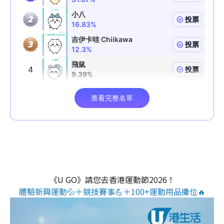
《U GO》請您去香港運動節2026！
體驗新興運動💦＋競技賽事💪＋100+運動用品攤位🔥