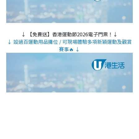
↓ 【免費送】香港運動節2026電子門票！↓
↓ 設過百運動用品攤位 / 可現場體驗多項新穎運動及觀賞
賽事🔥 ↓