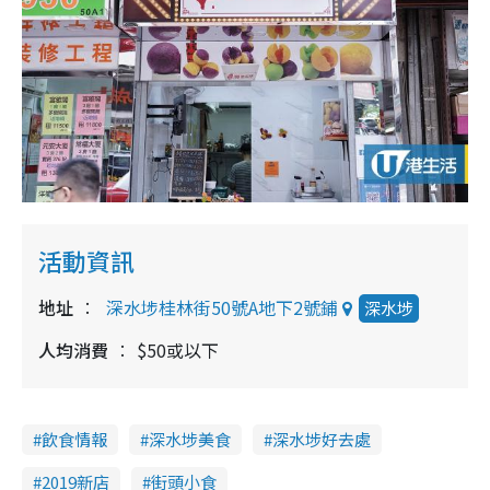
活動資訊
地址
深水埗桂林街50號A地下2號鋪
深水埗
人均消費
$50或以下
飲食情報
深水埗美食
深水埗好去處
2019新店
街頭小食