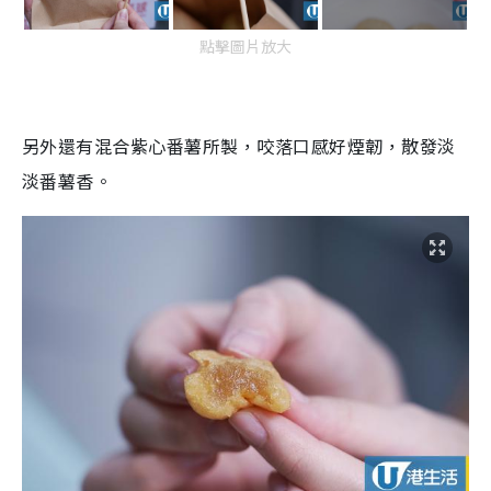
點擊圖片放大
另外還有混合紫心番薯所製，咬落口感好煙韌，散發淡
淡番薯香。