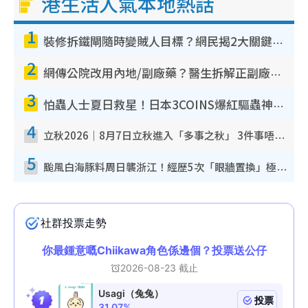
港生活人氣本地熱話
1
裝修拆鐵閘隨時變賊人目標？網民揭2大關鍵用途：裝新式等於白裝？附新舊鐵閘分別
2
網傳公院改用內地/副廠藥？醫生拆解正副廠分別 揭4類人換藥隨時出事
3
怕蟲人士夏日救星！日本3COINS爆紅驅蟲神器$45起 1招「全程免觸碰」輕鬆搞定小強
4
立秋2026｜8月7日立秋進入「多事之秋」 3件事唔做得！專家教6招開運 清枱頭／銀包納氣接好運
5
颱風白海豚料周日襲浙江！經歷5次「眼牆置換」極罕見 成登陸內地最長途颱風