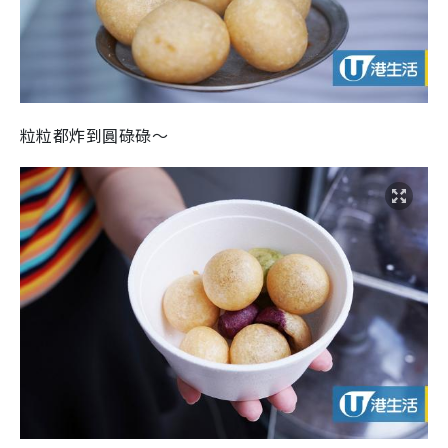
粒粒都炸到圓碌碌～