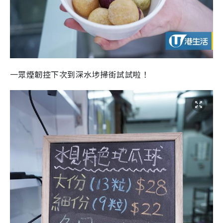
一眾煙韌控下次到深水埗掃街試試啦！