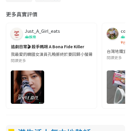
更多真實評價
Just_A_Girl_eats
co c
娛樂
吹
台灣
追劇日常🎬 殺手媽咪 A Bona Fide Killer
台灣地鐵宣
我最愛的韓國女演員孔曉振終於要回歸小螢幕啦!這次的劇本改編自同名
閱讀更多
閱讀更多