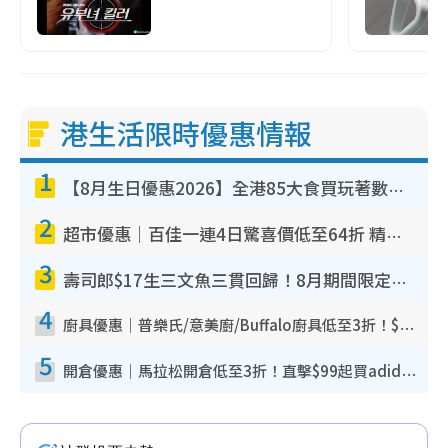
港生活限時優惠情報
1
【8月生日優惠2026】全港85大食買玩著數攻略 自助餐/火鍋放題同行免費＋誠品/DONKI送現金券
2
超市優惠｜百佳一連4日驚喜價低至64折 精選貨品$6.5起！指定周末分店免費試食+送$20現金券
3
壽司郎$17生三文魚三貫回歸！8月期間限定創業祭 $10白碟優惠／$12大切長鰭大吞拿魚腩
4
廚具優惠｜普樂氏/意美廚/Buffalo廚具低至3折！$89起買煎鍋／炒鑊／個人鍋 同場小家電激減至$99起
5
開倉優惠｜馬拉松開倉低至3折！直擊$99起買adidas／New Balance／Puma鞋款 STANLEY保溫杯劈價至$119起