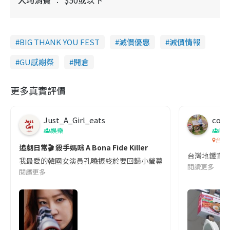
人均消費
$50或以下
BIG THANK YOU FEST
減價優惠
減價情報
GU感謝祭
開倉
更多真實評價
Just_A_Girl_eats
co c
娛樂
吹
台灣
追劇日常🎬 殺手媽咪 A Bona Fide Killer
台灣地鐵宣
我最愛的韓國女演員孔曉振終於要回歸小螢幕啦!這次的劇本改編自同名
閱讀更多
閱讀更多