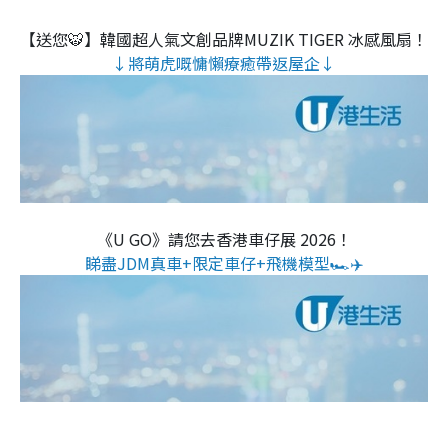
【送您🐯】韓國超人氣文創品牌MUZIK TIGER 冰感風扇！
↓將萌虎嘅慵懶療癒帶返屋企↓
《U GO》請您去香港車仔展 2026！
睇盡JDM真車+限定車仔+飛機模型🏎️✈️