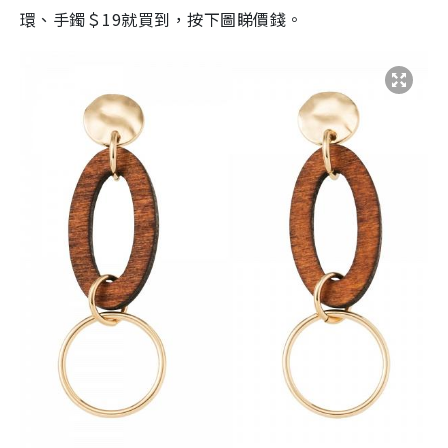
環、手鐲＄19就買到，按下圖睇價錢。