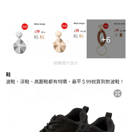
+6
點擊圖片放大
鞋
波鞋、涼鞋、高跟鞋都有特價，最平＄99就買到對波鞋！