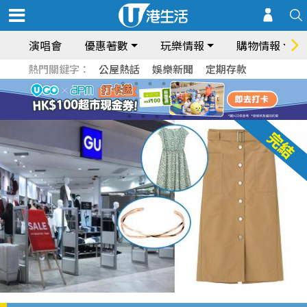
演唱會
優惠著數
玩樂情報
購物情報
熱門關鍵字：
公屋熱話
娛樂新聞
定期存款