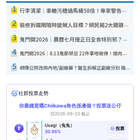
1
行李清潔｜車轆污糟過馬桶58倍！專家警告忌用酒精抹 教1招免污手除菌
2
裝修拆鐵閘隨時變賊人目標？網民揭2大關鍵用途：裝新式等於白裝？附新舊鐵閘分別
3
鬼門開2026｜農曆七月撞正日全食特別邪？專家警告切忌做一事！揭4大禁忌+2招保平安
4
鬼門開2026｜8.13鬼節禁忌 22件事唔做得！燒肉、刺身要少食？半夜勿吹口哨/打呢個電話
5
網傳公院改用內地/副廠藥？醫生拆解正副廠分別 揭4類人換藥隨時出事