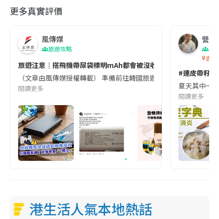
更多真實評價
風傳媒
營養教
旅遊攻略
生
香港
旅遊注意｜搭飛機帶尿袋標明mAh都會被沒收😱出發前切記檢查「1
#連皮帶籽都
（文章由風傳媒授權轉載） 準備前往韓國旅遊的民眾，近期要特別留
夏天其中一種時
閱讀更多
閱讀更多
港生活人氣本地熱話