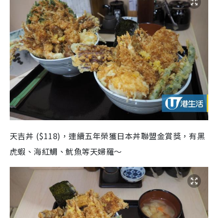
天吉丼 ($118)，連續五年榮獲日本丼聯盟金賞獎，有黑
虎蝦、海紅鯛、魷魚等天婦羅～