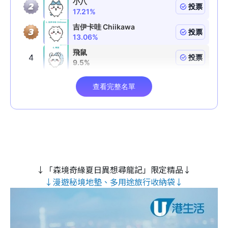
↓「森境奇緣夏日異想尋龍記」限定精品↓
↓漫遊秘境地墊、多用途旅行收納袋↓