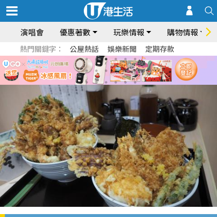
演唱會
優惠著數
玩樂情報
購物情報
熱門關鍵字：
公屋熱話
娛樂新聞
定期存款