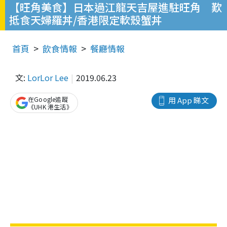
【旺角美食】日本過江龍天吉屋進駐旺角 歎
抵食天婦羅丼/香港限定軟殼蟹丼
首頁
飲食情報
餐廳情報
文:
LorLor Lee
2019.06.23
在Google追蹤
用 App 睇文
《UHK 港生活》