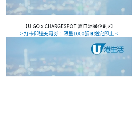
【U GO x CHARGESPOT 夏日消暑企劃⚡】
> 打卡即送充電券！限量1000張🔋送完即止 <