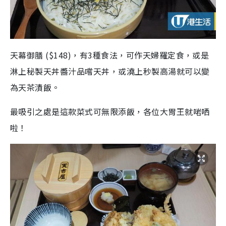
天幕御膳 ($148)，有3種食法，可作天婦羅定食，或是
淋上秘製天丼醬汁品嚐天丼，或澆上秒製高湯就可以變
為天茶漬飯。
最吸引之處是這款菜式可無限添飯，各位大胃王就啱哂
啦！