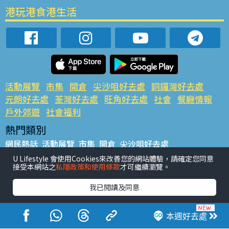
港玩港食港生活
活動展覽
市集
開倉
尖沙咀好去處
銅鑼灣好去處
元朗好去處
荃灣好去處
旺角好去處
社會
餐廳情報
戶外郊遊
社會福利
熱門類別
網民熱話
活動展覽
市集
開倉
尖沙咀好去處
銅鑼灣好去處
元朗好去處
荃灣好去處
旺角好去處
社會
U Lifestyle 會使用Cookies來改善您的網站體驗，請確定您同意
接受本網站之
私隱政策和使用條款
才可繼續瀏覽。
餐廳情報
戶外郊遊
熱門標籤
我已閱讀及同意
#UGO搵好去處
#人氣活動推介
#美食社群熱話
#親子玩樂好去處
#ULifestyle應用程式
#限時搶
本週好去處
#UJetso禮物放送
#ULifestyle商戶中心
#著數
#網絡熱話