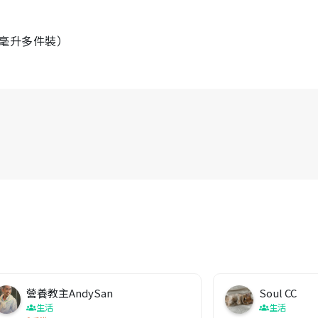
毫升
多件裝）
營養教主AndySan
Soul CC
生活
生活