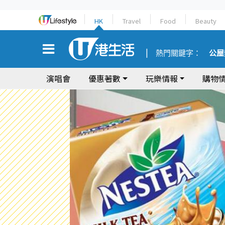
HK
Travel
Food
Beauty
熱門關鍵字：
公屋
演唱會
優惠著數
玩樂情報
購物