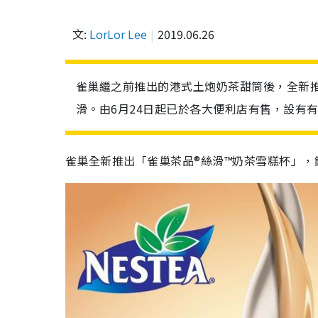
文:
LorLor Lee
2019.06.26
雀巢繼之前推出的港式土炮奶茶甜筒後，全新推
滑。由6月24日起已於各大便利店有售，設有
雀巢全新推出「雀巢茶品®絲滑™奶茶雪糕杯」，