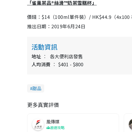
「雀巢茶品®絲滑™奶茶雪糕杯」
價錢：
$14
（
100ml單
件裝）
/ HK$44.9
（
4x
100
推出日期：
2019
年6月
24日
活動資訊
地址
各大便利店發售
人均消費
$401 - $800
甜品
更多真實評價
風傳媒
旅遊攻略