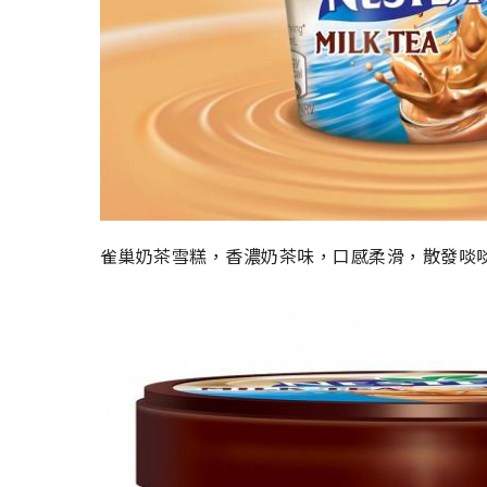
雀巢奶茶雪糕，香濃奶茶味，口感柔滑，散發啖