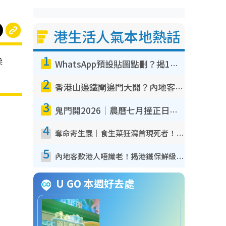
港生活人氣本地熱話
1
柔
WhatsApp預設貼圖點刪？揭1招「反向操作」還原簡潔介面 附3步實測教學
2
香港山邊鐵閘邊門大開？內地客困惑意義何在！網民神回覆：呢種叫法理性防禦
3
鬼門開2026｜農曆七月撞正日全食特別邪？專家警告切忌做一事！揭4大禁忌+2招保平安
4
奪命寄生蟲｜食生菜狂瀉首現死者！疫潮惡化錄1.8萬宗病例 揭洗菜3大謬誤
5
內地客歎港人唔識老！揭港鐵保鮮級冷氣 港人求放過：咪投訴
U GO 本週好去處