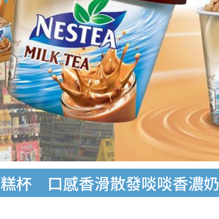
雪糕杯 口感香滑散發啖啖香濃