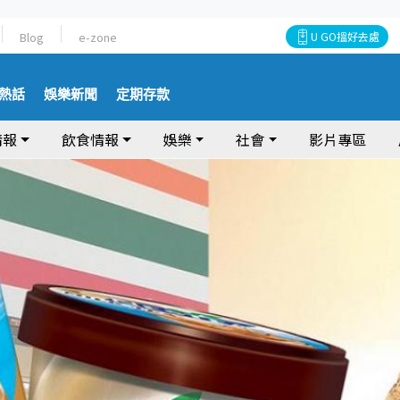
Blog
e-zone
U GO搵好去處
熱話
娛樂新聞
定期存款
情報
飲食情報
娛樂
社會
影片專區