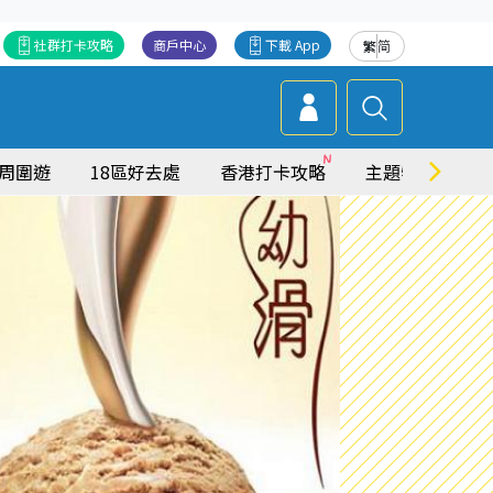
社群打卡攻略
商戶中心
下載 App
繁
简
周圍遊
18區好去處
香港打卡攻略
主題特集