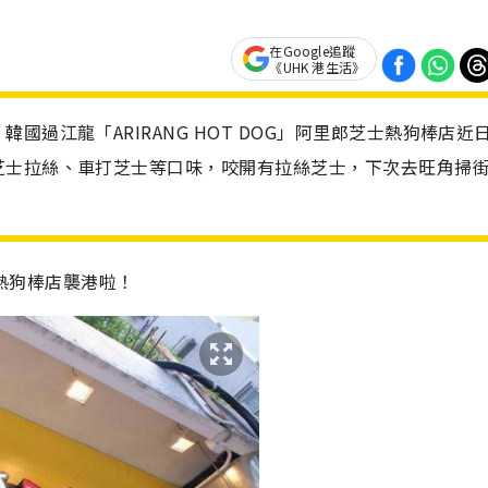
在Google追蹤
《UHK 港生活》
過江龍「ARIRANG HOT DOG」阿里郎芝士熱狗棒店近
芝士拉絲、車打芝士等口味，咬開有拉絲芝士，下次去旺角掃
芝士熱狗棒店襲港啦！