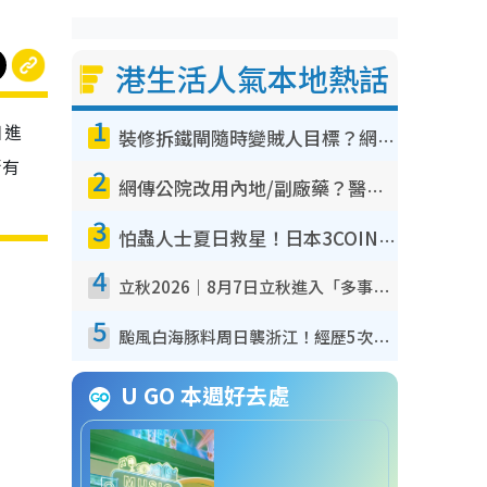
港生活人氣本地熱話
1
日進
裝修拆鐵閘隨時變賊人目標？網民揭2大關鍵用途：裝新式等於白裝？附新舊鐵閘分別
街有
2
網傳公院改用內地/副廠藥？醫生拆解正副廠分別 揭4類人換藥隨時出事
3
怕蟲人士夏日救星！日本3COINS爆紅驅蟲神器$45起 1招「全程免觸碰」輕鬆搞定小強
4
立秋2026｜8月7日立秋進入「多事之秋」 3件事唔做得！專家教6招開運 清枱頭／銀包納氣接好運
5
颱風白海豚料周日襲浙江！經歷5次「眼牆置換」極罕見 成登陸內地最長途颱風
U GO 本週好去處