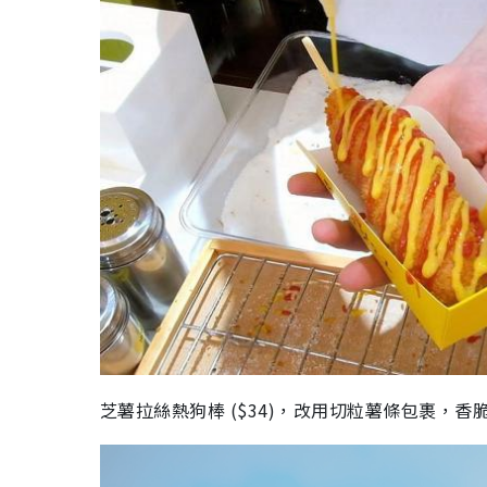
芝薯拉絲熱狗棒 ($34)，改用切粒薯條包裹，香