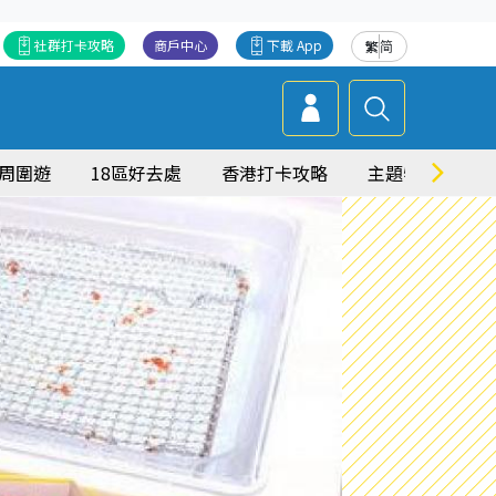
社群打卡攻略
商戶中心
下載 App
繁
简
周圍遊
18區好去處
香港打卡攻略
主題特集