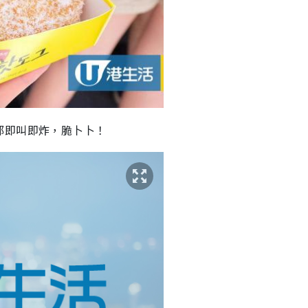
都即叫即炸，脆卜卜！