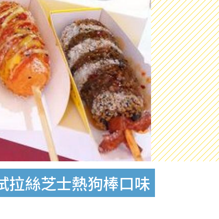
試拉絲芝士熱狗棒口味