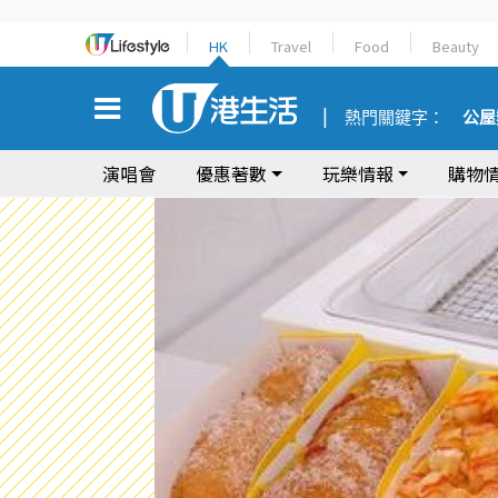
HK
Travel
Food
Beauty
熱門關鍵字：
公屋
演唱會
優惠著數
玩樂情報
購物