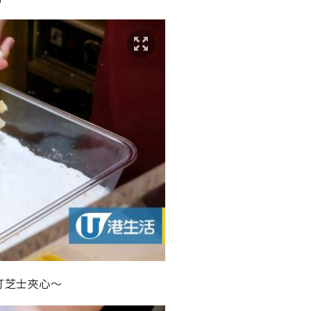
車打芝士夾心～