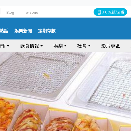
Blog
e-zone
U GO搵好去處
熱話
娛樂新聞
定期存款
情報
飲食情報
娛樂
社會
影片專區