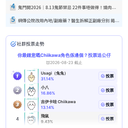
4
鬼門開2026｜8.13鬼節禁忌 22件事唔做得！燒肉、刺身要少食？半夜勿吹口哨/打呢個電話
5
網傳公院改用內地/副廠藥？醫生拆解正副廠分別 揭4類人換藥隨時出事