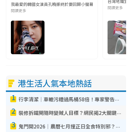
台灣地鐵宣
我最愛的韓國女演員孔曉振終於要回歸小螢幕啦!這次的劇本改編自同名
閱讀更多
閱讀更多
港生活人氣本地熱話
1
行李清潔｜車轆污糟過馬桶58倍！專家警告忌用酒精抹 教1招免污手除菌
2
裝修拆鐵閘隨時變賊人目標？網民揭2大關鍵用途：裝新式等於白裝？附新舊鐵閘分別
3
鬼門開2026｜農曆七月撞正日全食特別邪？專家警告切忌做一事！揭4大禁忌+2招保平安