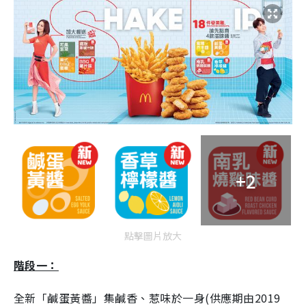
+2
點擊圖片放大
階段一：
全新「鹹蛋黃醬」集鹹香、惹味於一身(供應期由2019