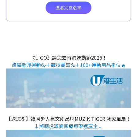
《U GO》請您去香港運動節2026！
體驗新興運動💦＋競技賽事💪＋100+運動用品攤位🔥
【送您🐯】韓國超人氣文創品牌MUZIK TIGER 冰感風扇！
↓將萌虎嘅慵懶療癒帶返屋企↓