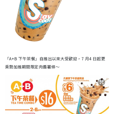
「A+B 下午茶餐」自推出以來大受歡迎，7 月4 日起更
乘勢加推期間限定肉醬薯條～