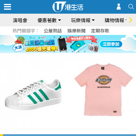
演唱會
優惠著數
玩樂情報
購物情報
熱門關鍵字：
公屋熱話
娛樂新聞
定期存款