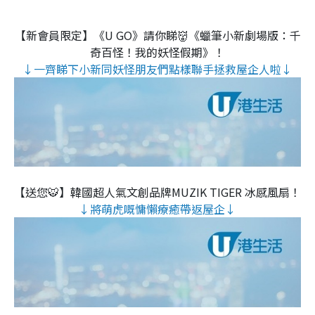
【新會員限定】《U GO》請你睇👹《蠟筆小新劇場版：千
奇百怪！我的妖怪假期》！
↓一齊睇下小新同妖怪朋友們點樣聯手拯救屋企人啦↓
【送您🐯】韓國超人氣文創品牌MUZIK TIGER 冰感風扇！
↓將萌虎嘅慵懶療癒帶返屋企↓