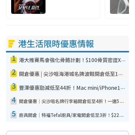
港生活限時優惠情報
1
港大推賽馬會強化骨骼計劃！$100骨質密度X光檢查 完成免費運動訓練送超市禮券！附參加資格
2
開倉優惠 | 尖沙咀海港城名牌波鞋開倉低至1折！On鞋$899起／Joy&Peace鞋履$98起
3
豐澤優惠勁減低至44折！Mac mini/iPhone17Pro大減價！廚房家電$220起
4
開倉優惠｜尖沙咀名牌行李箱開倉低至4折！一連5日 American Tourister/ace./Hallmark $200起！
5
廚具開倉｜特福Tefal廚具/家電開倉低至3折！$220起買平底鍋/炒鑊/湯煲！電飯煲/吸塵機/燙斗$418起