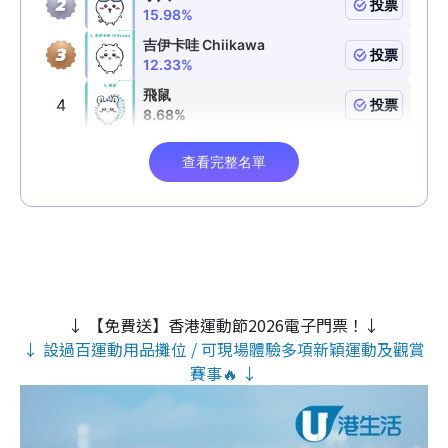
↓ 【免費送】香港運動節2026電子門票！↓
↓ 設過百運動用品攤位 / 可現場體驗多項新穎運動及觀賞
賽事🔥 ↓