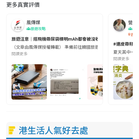
更多真實評價
風傳媒
營養教
旅遊攻略
生
香港
旅遊注意｜搭飛機帶尿袋標明mAh都會被沒收😱出發前切記檢查「1
#連皮帶籽都
（文章由風傳媒授權轉載） 準備前往韓國旅遊的民眾，近期要特別留
夏天其中一種時
閱讀更多
閱讀更多
港生活人氣好去處