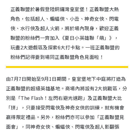
正義聯盟於暑假登陸銅鑼灣皇室堡！正義聯盟大熱
角色，包括超人、蝙蝠俠、小丑、神奇女俠、閃電
俠、水行俠及超人火箭，將於場內現身，歡迎正義
聯盟的粉絲們一齊加入《夏日小英雄聯「萌」》，
玩盡2大遊戲區及探索6大打卡點。一班正義聯盟的
粉絲們記得要到場同正義聯盟角色見面啦！
由7月7日開始至9月1日期間，皇室堡地下中庭將打造為
正義聯盟的超級英雄基地。商場內將設有2大挑戰區，分
別是「The Flash！左閃右避光速跑」及正義聯盟大比
「拼」，只要接受閃電俠及神奇女俠的訓練，就有機會
嬴得限定禮品。另外，粉絲們亦可以參加「正義聯盟見
面會」，同神奇女俠、蝙蝠俠、閃電俠及超人影翻張