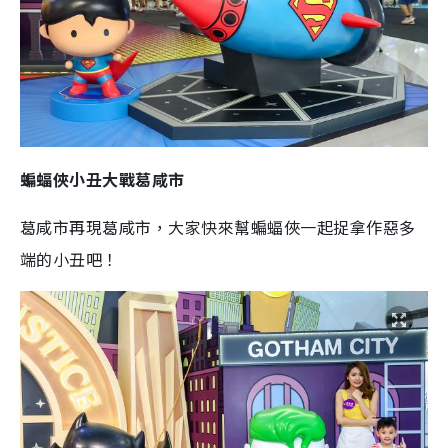
蝙蝠俠小丑大戰葛咸市
葛咸市再現葛咸市，大家快來幫蝙蝠俠一起捉拿作惡多
端的小丑吧！