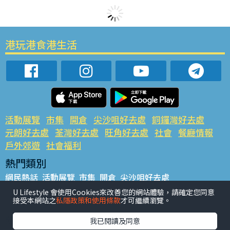
港玩港食港生活
活動展覽
市集
開倉
尖沙咀好去處
銅鑼灣好去處
元朗好去處
荃灣好去處
旺角好去處
社會
餐廳情報
戶外郊遊
社會福利
熱門類別
網民熱話
活動展覽
市集
開倉
尖沙咀好去處
銅鑼灣好去處
元朗好去處
荃灣好去處
旺角好去處
社會
U Lifestyle 會使用Cookies來改善您的網站體驗，請確定您同意
接受本網站之
私隱政策和使用條款
才可繼續瀏覽。
餐廳情報
戶外郊遊
熱門標籤
我已閱讀及同意