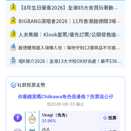
1
【8月生日優惠2026】全港85大食買玩著數攻略 自助餐/火鍋放題同行免費＋誠品/DONKI送現金券
2
BIGBANG演唱會2026｜11月香港啟德開3場！實名制VIP申請、優先購票攻略
3
人夫集團｜Klook套票/優先訂票/公開發售搶飛攻略！附票價.購票連結.場地座位表
4
啟德體育園入場懶人包︱場地守則12違禁品不可進場准帶細水樽但全場禁樽蓋！應援牌有限制！
5
唱K推介2026︱全港13大卡啦OK好去處！最平$36起 日文K都有！(附地址+收費詳情)