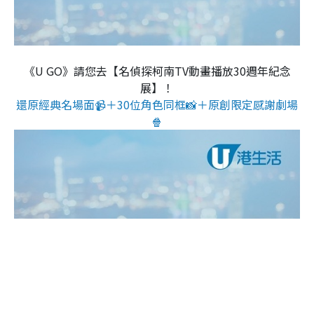
《U GO》請您去【名偵探柯南TV動畫播放30週年紀念
展】！
還原經典名場面📹＋30位角色同框📸＋原創限定感謝劇場
🍿