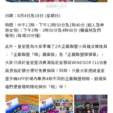
點擊圖片放大
日期：8月4日及18日 (星期日)
時間：中午12時、下午12時50分及1時40分 (超人及神
奇女俠)；下午3時、3時50分及4時40分 (蝙蝠俠及閃
電俠) (每場20分鐘)
此外，皇室堡為大家準備了2大正義聯盟小英雄法寶道具
︰「正義聯盟『棋』趣套裝」及「正義聯盟彈彈筆」，
大家只須於皇室堡消費滿指定金額或WINDSOR CLUB會
員憑指定積分便可免費換領！同時，只要大家
透過皇室
堡手機
APP
於場內集齊
4
款不同的正義聯盟相框，超級英
雄們便會隨時隨地與你「相」伴！
+3