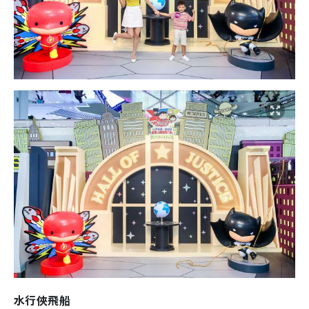
水行俠飛船