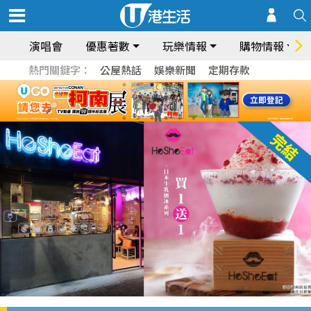
演唱會
優惠著數
玩樂情報
購物情報
熱門關鍵字：
公屋熱話
娛樂新聞
定期存款