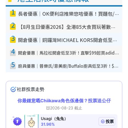
1
長者優惠｜OK便利店推樂悠咭優惠！買麵包/牛奶/保健品拍卡即減
2
【8月生日優惠2026】全港85大食買玩著數攻略 自助餐/火鍋放題同行免費＋誠品/DONKI送現金券
3
開倉優惠｜銅鑼灣MICHAEL KORS開倉低至17折！直擊$500起買手袋/銀包/鞋款 必買經典Jet Set系列
4
開倉優惠｜馬拉松開倉低至3折！直擊$99起買adidas／New Balance／Puma鞋款 STANLEY保溫杯劈價至$119起
5
廚具優惠｜普樂氏/意美廚/Buffalo廚具低至3折！$89起買煎鍋／炒鑊／個人鍋 同場小家電激減至$99起