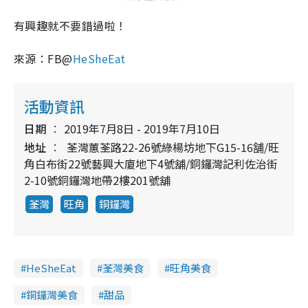
有興趣就不要錯過啦！
來源：FB@
HeSheEat
活動資訊
日期
2019年7月8日 - 2019年7月10日
地址
荃灣蕙荃路22-26號綠楊坊地下G15-16舗/旺
角白布街22號藝興大廈地下4號舖/銅鑼灣記利佐治街
2-10號銅鑼灣地帶2樓201號舖
荃灣
旺角
銅鑼灣
HeSheEat
荃灣美食
旺角美食
銅鑼灣美食
甜品