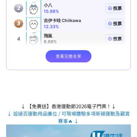
↓ 【免費送】香港運動節2026電子門票！↓
↓ 設過百運動用品攤位 / 可現場體驗多項新穎運動及觀賞
賽事🔥 ↓