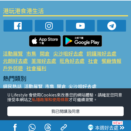
港玩港食港生活
活動展覽
市集
開倉
尖沙咀好去處
銅鑼灣好去處
元朗好去處
荃灣好去處
旺角好去處
社會
餐廳情報
戶外郊遊
社會福利
熱門類別
網民熱話
活動展覽
市集
開倉
尖沙咀好去處
銅鑼灣好去處
元朗好去處
荃灣好去處
旺角好去處
社會
U Lifestyle 會使用Cookies來改善您的網站體驗，請確定您同意
接受本網站之
私隱政策和使用條款
才可繼續瀏覽。
餐廳情報
戶外郊遊
熱門標籤
我已閱讀及同意
#UGO搵好去處
#人氣活動推介
#美食社群熱話
#親子玩樂好去處
#ULifestyle應用程式
#限時搶
本週好去處