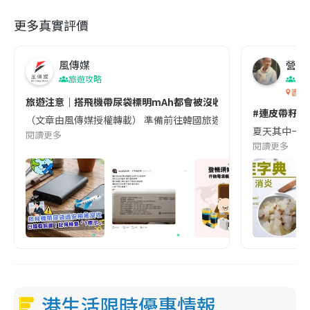
更多真實評價
風傳媒
營養教
旅遊攻略
生
香港
旅遊注意｜搭飛機帶尿袋標明mAh都會被沒收😱出發前切記檢查「1
#連皮帶籽都
（文章由風傳媒授權轉載） 準備前往韓國旅遊的民眾，近期要特別留
夏天其中一種時
閱讀更多
閱讀更多
港生活限時優惠情報