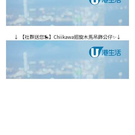
↓ 【社群送您🎠】Chiikawa迴旋木⾺吊飾公仔✨↓