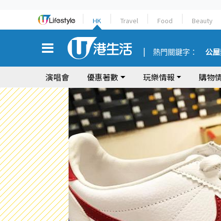
HK
Travel
Food
Beauty
熱門關鍵字：
公屋
演唱會
優惠著數
玩樂情報
購物