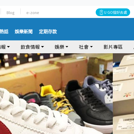
Blog
e-zone
U GO搵好去處
熱話
娛樂新聞
定期存款
情報
飲食情報
娛樂
社會
影片專區