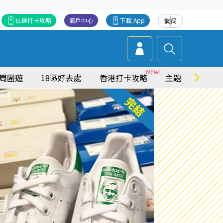
社群打卡攻略
商戶中心
下載 App
繁
简
周圍遊
18區好去處
香港打卡攻略
主題特集