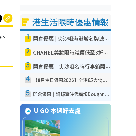
港生活限時優惠情報
1
e、
開倉優惠 | 尖沙咀海港城名牌波鞋開倉低至1折！On鞋$899起／Joy&Peace鞋履$98起
2
CHANEL美妝限時減價低至3折！人氣粉底/唇膏/精華液低至$275！COCO香水都有平
3
開倉優惠｜尖沙咀名牌行李箱開倉低至4折！一連5日 American Tourister/ace./Hallmark $200起！
4
【8月生日優惠2026】全港85大食買玩著數攻略 自助餐/火鍋放題同行免費＋誠品/DONKI送現金券
5
開倉優惠｜銅鑼灣時代廣場Doughnut/Campo Marzio開倉低至1折！背囊、書包、手袋劈價$200起
U GO 本週好去處