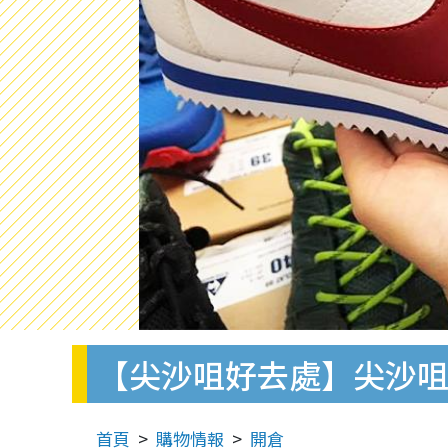
【尖沙咀好去處】尖沙咀波鞋服
首頁
購物情報
開倉