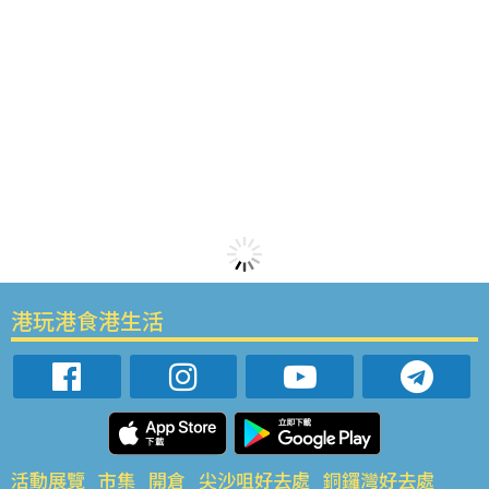
港玩港食港生活
活動展覽
市集
開倉
尖沙咀好去處
銅鑼灣好去處