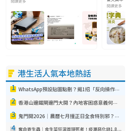
閱讀更多
閱讀更多
港生活人氣本地熱話
1
WhatsApp預設貼圖點刪？揭1招「反向操作」還原簡潔介面 附3步實測教學
2
香港山邊鐵閘邊門大開？內地客困惑意義何在！網民神回覆：呢種叫法理性防禦
3
鬼門開2026｜農曆七月撞正日全食特別邪？專家警告切忌做一事！揭4大禁忌+2招保平安
4
奪命寄生蟲｜食生菜狂瀉首現死者！疫潮惡化錄1.8萬宗病例 揭洗菜3大謬誤