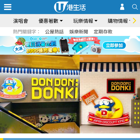
演唱會
優惠著數
玩樂情報
購物情報
熱門關鍵字：
公屋熱話
娛樂新聞
定期存款