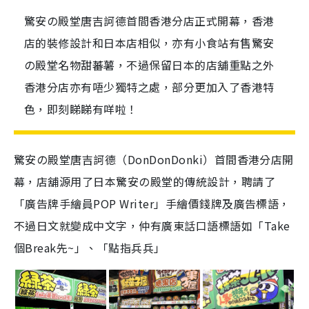
驚安の殿堂唐吉訶德首間香港分店正式開幕，香港
店的裝修設計和日本店相似，亦有小食站有售驚安
の殿堂名物甜蕃薯，不過保留日本的店舖重點之外
香港分店亦有唔少獨特之處，部分更加入了香港特
色，即刻睇睇有咩啦！
驚安の殿堂唐吉訶德（DonDonDonki）首間香港分店開
幕，店舖源用了日本驚安の殿堂的傳統設計，聘請了
「廣告牌手繪員POP Writer」手繪價錢牌及廣告標語，
不過日文就變成中文字，仲有廣東話口語標語如「Take
個Break先~」、「點指兵兵」