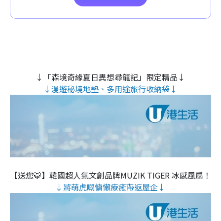
↓「森境奇緣夏日異想尋龍記」限定精品↓
↓漫遊秘境地墊、多用途旅行收納袋↓
【送您🐯】韓國超人氣文創品牌MUZIK TIGER 冰感風扇！
↓將萌虎嘅慵懶療癒帶返屋企↓