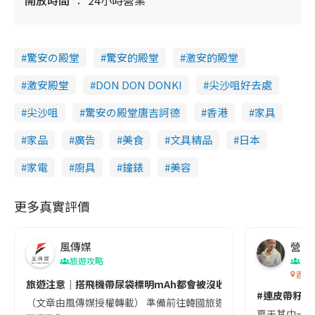
驚安の殿堂
驚安的殿堂
激安的殿堂
激安殿堂
DON DON DONKI
尖沙咀好去處
尖沙咀
驚安の殿堂唐吉訶德
香港
家具
家品
廣告
美食
文具精品
日本
家電
廚具
鐘錶
美容
更多真實評價
風傳媒
營養教
旅遊攻略
生
香港
旅遊注意｜搭飛機帶尿袋標明mAh都會被沒收😱出發前切記檢查「1
#連皮帶籽都
（文章由風傳媒授權轉載） 準備前往韓國旅遊的民眾，近期要特別留
夏天其中一種時