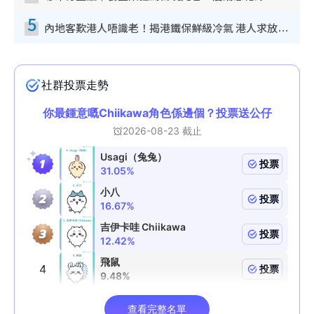
5
內地客歎港人唔識老！揭港鐵保鮮級冷氣 港人求放過：咪投訴