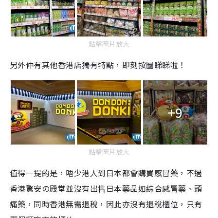
點擊圖片放大
另外仲有其他香港店獨有特點，即刻按圖睇睇啦！
+9
點擊圖片放大
值得一提的是，唔少港人到日本都會購買感冒藥，不過
香港驚安の殿堂並沒有出售日本藥品如綜合感冒藥、頭
痛藥，同時香港無需退稅，因此亦沒有退稅櫃位，只有