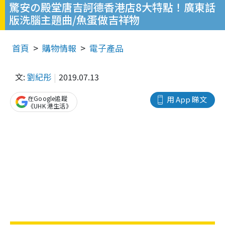
驚安の殿堂唐吉訶德香港店8大特點！廣東話
版洗腦主題曲/魚蛋做吉祥物
首頁
購物情報
電子產品
文:
劉紀彤
2019.07.13
在Google追蹤
用 App 睇文
《UHK 港生活》