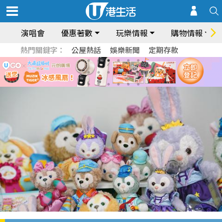
演唱會
優惠著數
玩樂情報
購物情報
熱門關鍵字：
公屋熱話
娛樂新聞
定期存款