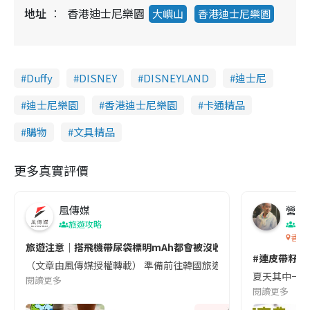
地址
香港迪士尼樂園
大嶼山
香港迪士尼樂園
Duffy
DISNEY
DISNEYLAND
迪士尼
迪士尼樂園
香港迪士尼樂園
卡通精品
購物
文具精品
更多真實評價
風傳媒
營養教
旅遊攻略
生
香港
旅遊注意｜搭飛機帶尿袋標明mAh都會被沒收😱出發前切記檢查「1
#連皮帶籽都
（文章由風傳媒授權轉載） 準備前往韓國旅遊的民眾，近期要特別留
夏天其中一種時
閱讀更多
閱讀更多