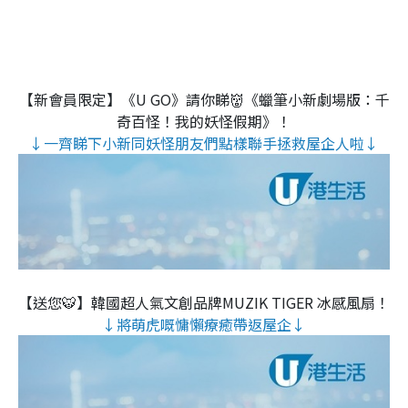
【新會員限定】《U GO》請你睇👹《蠟筆小新劇場版：千
奇百怪！我的妖怪假期》！
↓一齊睇下小新同妖怪朋友們點樣聯手拯救屋企人啦↓
【送您🐯】韓國超人氣文創品牌MUZIK TIGER 冰感風扇！
↓將萌虎嘅慵懶療癒帶返屋企↓