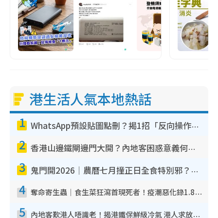
港生活人氣本地熱話
1
WhatsApp預設貼圖點刪？揭1招「反向操作」還原簡潔介面 附3步實測教學
2
香港山邊鐵閘邊門大開？內地客困惑意義何在！網民神回覆：呢種叫法理性防禦
3
鬼門開2026｜農曆七月撞正日全食特別邪？專家警告切忌做一事！揭4大禁忌+2招保平安
4
奪命寄生蟲｜食生菜狂瀉首現死者！疫潮惡化錄1.8萬宗病例 揭洗菜3大謬誤
5
內地客歎港人唔識老！揭港鐵保鮮級冷氣 港人求放過：咪投訴