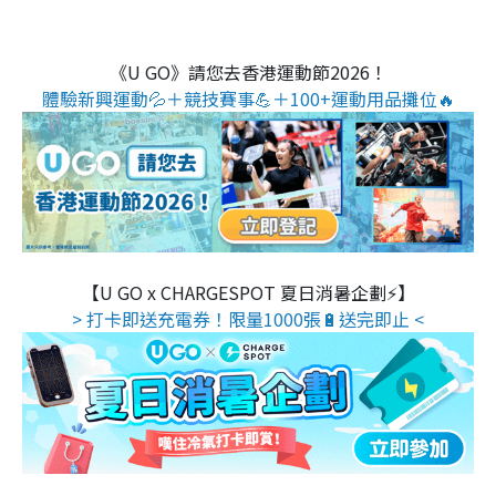
《U GO》請您去香港運動節2026！
體驗新興運動💦＋競技賽事💪＋100+運動用品攤位🔥
【U GO x CHARGESPOT 夏日消暑企劃⚡】
> 打卡即送充電券！限量1000張🔋送完即止 <