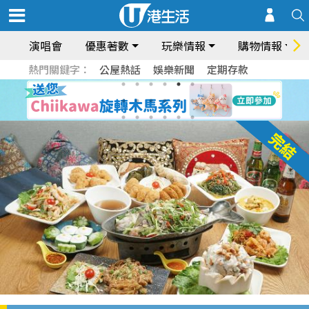
演唱會
優惠著數
玩樂情報
購物情報
熱門關鍵字：
公屋熱話
娛樂新聞
定期存款