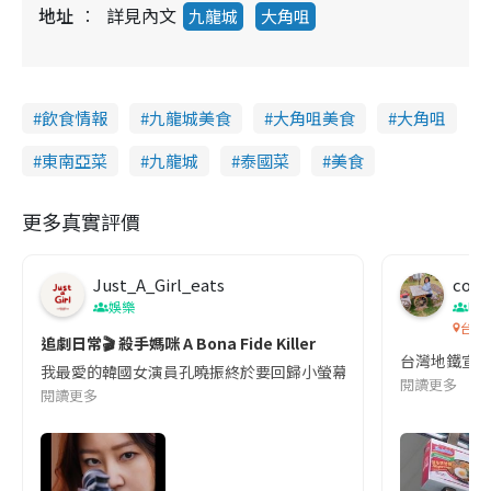
地址
詳見內文
九龍城
大角咀
飲食情報
九龍城美食
大角咀美食
大角咀
東南亞菜
九龍城
泰國菜
美食
更多真實評價
Just_A_Girl_eats
co c
娛樂
吹
台灣
追劇日常🎬 殺手媽咪 A Bona Fide Killer
台灣地鐵宣
我最愛的韓國女演員孔曉振終於要回歸小螢幕啦!這次的劇本改編自同名
閱讀更多
閱讀更多