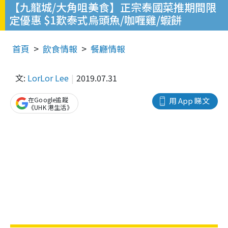
【九龍城/大角咀美食】正宗泰國菜推期間限
定優惠 $1歎泰式烏頭魚/咖喱雞/蝦餅
首頁
飲食情報
餐廳情報
文:
LorLor Lee
2019.07.31
在Google追蹤
用 App 睇文
《UHK 港生活》