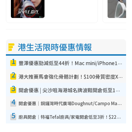
港生活限時優惠情報
1
豐澤優惠勁減低至44折！Mac mini/iPhone17Pro大減價！廚房家電$220起
2
港大推賽馬會強化骨骼計劃！$100骨質密度X光檢查 完成免費運動訓練送超市禮券！附參加資格
3
開倉優惠 | 尖沙咀海港城名牌波鞋開倉低至1折！On鞋$899起／Joy&Peace鞋履$98起
4
開倉優惠｜銅鑼灣時代廣場Doughnut/Campo Marzio開倉低至1折！背囊、書包、手袋劈價$200起
5
廚具開倉｜特福Tefal廚具/家電開倉低至3折！$220起買平底鍋/炒鑊/湯煲！電飯煲/吸塵機/燙斗$418起