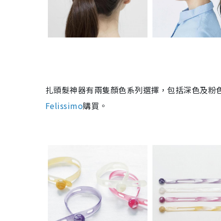
扎頭髮神器有
兩隻顏色系列選擇，包括深色及粉
Felissimo
購
買
。