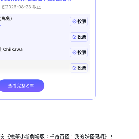
睇👹《蠟筆小新劇場版：千奇百怪！我的妖怪假期》！