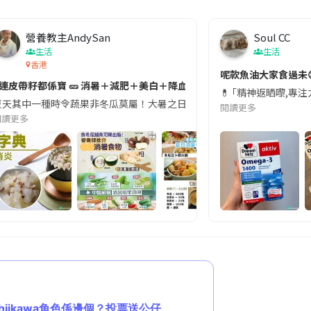
營養教主AndySan
Soul CC
生活
生活
香港
切記檢查「1標示」🚨
呢款魚油大家食過未
#連皮帶籽都係寶 🥒 消暑＋減肥＋美白＋降血脂
近期要特別留意隨身行李中的行動電源。一名旅客日前在機場安檢時，明明攜
💊 ｢精神返晒嚟,專
天其中一種時令蔬果非冬瓜莫屬！大暑之日，點都要飲碗冬瓜湯消暑解渴！除了解暑，冬瓜仲有
閱讀更多
閱讀更多