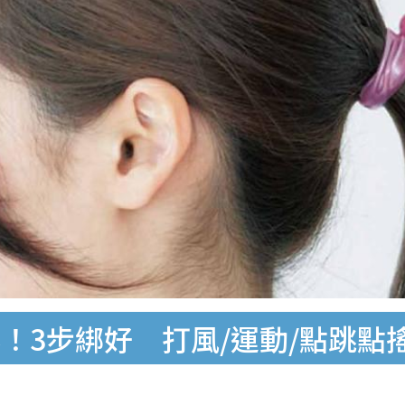
！3步綁好 打風/運動/點跳點