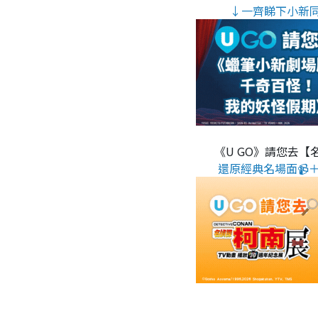
↓一齊睇下小新
《U GO》請您去【
還原經典名場面📹＋