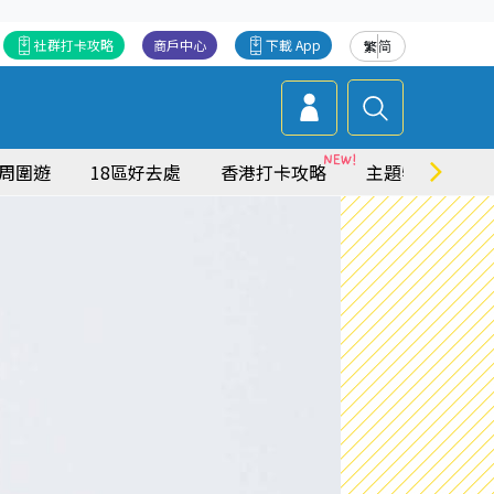
社群打卡攻略
商戶中心
下載 App
繁
简
周圍遊
18區好去處
香港打卡攻略
主題特集