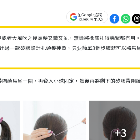
在Google追蹤
《UHK 港生活》
步或者大風吹之後頭髮又散又亂，無論將橡筋扎得幾緊都冇用
前就推出過一款矽膠設計扎頭髮神器，只要簡單3個步驟就可以將馬
帶圍繞馬尾一圈，再套入小球固定，然後再將剩下的矽膠帶圍
+3