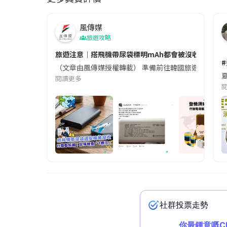
風傳媒
旅遊攻略
旅遊注意｜搭飛機帶尿袋標明mAh都會被沒收😱出發前
（文章由風傳媒授權轉載） 準備前往韓國旅遊的民眾，
夏
閱讀更多