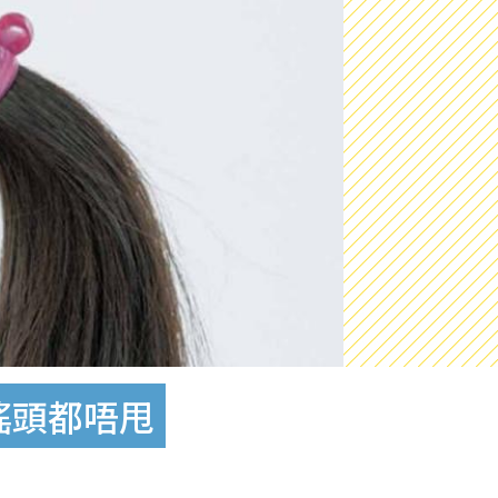
搖頭都唔甩