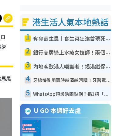
港生活人氣本地熱話
1
。日
奪命寄生蟲｜食生菜狂瀉首現死者！疫潮惡化錄1.8萬宗病例 揭洗菜3大謬誤
尾綁
2
銀行高層戀上水療女技師！兩個月借128萬驚覺「沉船」沉落火海 揭背後疑似邪教操控賣淫
3
內地客歎港人唔識老！揭港鐵保鮮級冷氣 港人求放過：咪投訴
4
繞馬尾
牙線棒亂用隨時越清越污糟！牙醫驚揭盲目過戶細菌恐致蛀牙：呢種先係日常真保養
5
WhatsApp預設貼圖點刪？揭1招「反向操作」還原簡潔介面 附3步實測教學
U GO 本週好去處