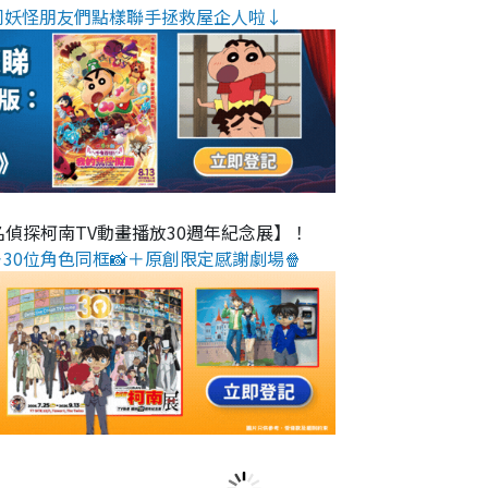
同妖怪朋友們點樣聯手拯救屋企人啦↓
名偵探柯南TV動畫播放30週年紀念展】！
30位角色同框📸＋原創限定感謝劇場🍿