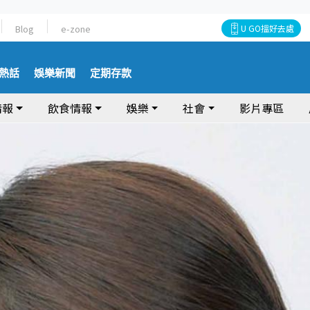
Blog
e-zone
U GO搵好去處
熱話
娛樂新聞
定期存款
情報
飲食情報
娛樂
社會
影片專區