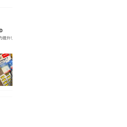

帶的行動電源機身已標示「10000mAh」，卻仍被要求當場丟棄，讓他
注力提升!｣ 長時間對住電腦､剪片寫稿,成日覺得眼睛乾澀､腦袋好似｢斷線｣｡試咗
好多鮮為人知嘅好處：減肥、消水腫、降血脂、美白養顏👇 冬瓜5大功效✨ 1️⃣ 利尿