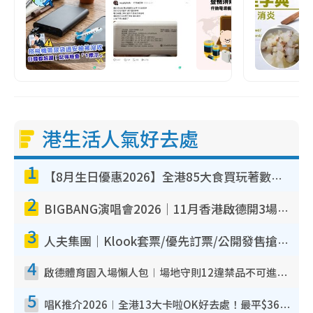
港生活人氣好去處
1
【8月生日優惠2026】全港85大食買玩著數攻略 自助餐/火鍋放題同行免費＋誠品/DONKI送現金券
2
BIGBANG演唱會2026｜11月香港啟德開3場！實名制VIP申請、優先購票攻略
3
人夫集團｜Klook套票/優先訂票/公開發售搶飛攻略！附票價.購票連結.場地座位表
4
啟德體育園入場懶人包︱場地守則12違禁品不可進場准帶細水樽但全場禁樽蓋！應援牌有限制！
5
唱K推介2026︱全港13大卡啦OK好去處！最平$36起 日文K都有！(附地址+收費詳情)