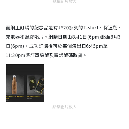
點擊圖片放大
而網上訂購的紀念品還有
JY20
系列的
T-shirt
、保溫瓶、
充電器和黑膠唱片。網購日期由
8
月
1
日
(6pm)
起至
8
月
3
日
(6pm)
，成功訂購後可於每個演出日
6:45pm
至
11:30pm
憑訂單編號及電話號碼取貨。
點擊圖片放大