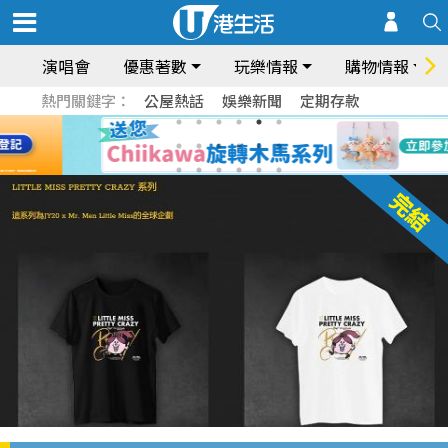
演唱會
優惠著數
玩樂情報
購物情報
熱門關鍵字：
公屋熱話
娛樂新聞
定期存款