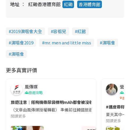
地址
紅磡香港體育館
紅磡
香港體育館
2019演唱會大全
容祖兒
紅館
演唱會2019
mr. men and little miss
演唱會
演唱會
更多真實評價
風傳媒
營養教
旅遊攻略
生
香港
旅遊注意｜搭飛機帶尿袋標明mAh都會被沒收😱出發前切記檢查「1
#連皮帶籽都
（文章由風傳媒授權轉載） 準備前往韓國旅遊的民眾，近期要特別留
夏天其中一種時
閱讀更多
閱讀更多