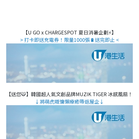
【U GO x CHARGESPOT 夏日消暑企劃⚡】
> 打卡即送充電券！限量1000張🔋送完即止 <
【送您🐯】韓國超人氣文創品牌MUZIK TIGER 冰感風扇！
↓將萌虎嘅慵懶療癒帶返屋企↓