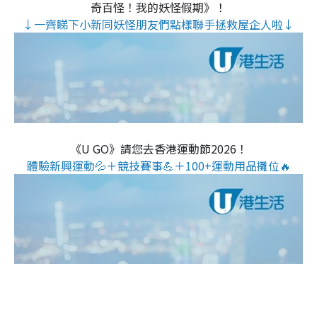
奇百怪！我的妖怪假期》！
↓一齊睇下小新同妖怪朋友們點樣聯手拯救屋企人啦↓
《U GO》請您去香港運動節2026！
體驗新興運動💦＋競技賽事💪＋100+運動用品攤位🔥