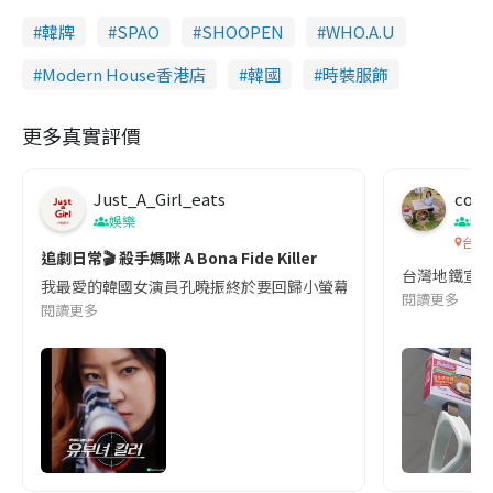
韓牌
SPAO
SHOOPEN
WHO.A.U
Modern House香港店
韓國
時裝服飾
更多真實評價
Just_A_Girl_eats
co c
娛樂
吹
台灣
追劇日常🎬 殺手媽咪 A Bona Fide Killer
台灣地鐵宣
我最愛的韓國女演員孔曉振終於要回歸小螢幕啦!這次的劇本改編自同名
閱讀更多
閱讀更多