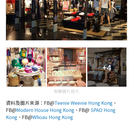
+4
點擊圖片放大
資料及圖片來源：FB@
Teenie Weenie Hong Kong
、
FB@
Modern House Hong Kong
、FB@
SPAO Hong
Kong
、FB@
Whoau Hong Kong