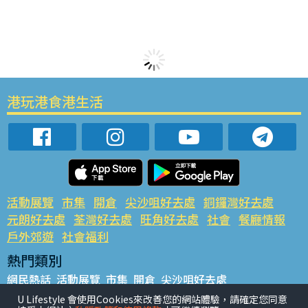
港玩港食港生活
活動展覽
市集
開倉
尖沙咀好去處
銅鑼灣好去處
元朗好去處
荃灣好去處
旺角好去處
社會
餐廳情報
戶外郊遊
社會福利
熱門類別
網民熱話
活動展覽
市集
開倉
尖沙咀好去處
銅鑼灣好去處
元朗好去處
荃灣好去處
旺角好去處
社會
U Lifestyle 會使用Cookies來改善您的網站體驗，請確定您同意