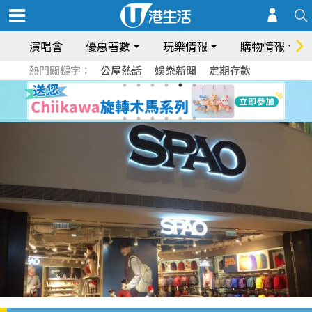
演唱會
優惠著數
玩樂情報
購物情報
熱門關鍵字：
公屋熱話
娛樂新聞
定期存款