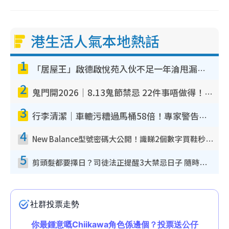
港生活人氣本地熱話
1
「居屋王」啟德啟悅苑入伙不足一年淪甩漏之王！插頭噴火花致大停電 多戶業主全屋家電報銷
2
鬼門開2026｜8.13鬼節禁忌 22件事唔做得！燒肉、刺身要少食？半夜勿吹口哨/打呢個電話
3
行李清潔｜車轆污糟過馬桶58倍！專家警告忌用酒精抹 教1招免污手除菌
4
New Balance型號密碼大公開！識睇2個數字買鞋秒知功能免中伏 附5大熱門鞋款
5
剪頭髮都要擇日？司徒法正提醒3大禁忌日子 隨時剪走財運！呢日剪髮恐「剪壽命」？