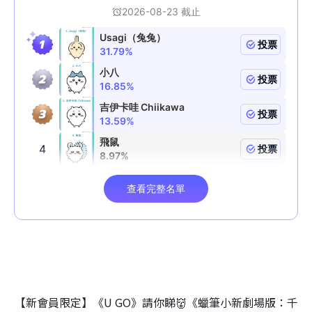
【新會員限定】《U GO》請你睇👹《蠟筆小新劇場版：千