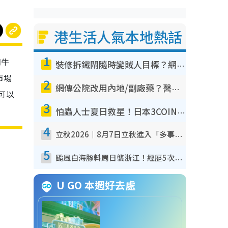
港生活人氣本地熱話
1
和牛
裝修拆鐵閘隨時變賊人目標？網民揭2大關鍵用途：裝新式等於白裝？附新舊鐵閘分別
市場
2
網傳公院改用內地/副廠藥？醫生拆解正副廠分別 揭4類人換藥隨時出事
可以
3
怕蟲人士夏日救星！日本3COINS爆紅驅蟲神器$45起 1招「全程免觸碰」輕鬆搞定小強
4
立秋2026｜8月7日立秋進入「多事之秋」 3件事唔做得！專家教6招開運 清枱頭／銀包納氣接好運
5
颱風白海豚料周日襲浙江！經歷5次「眼牆置換」極罕見 成登陸內地最長途颱風
U GO 本週好去處