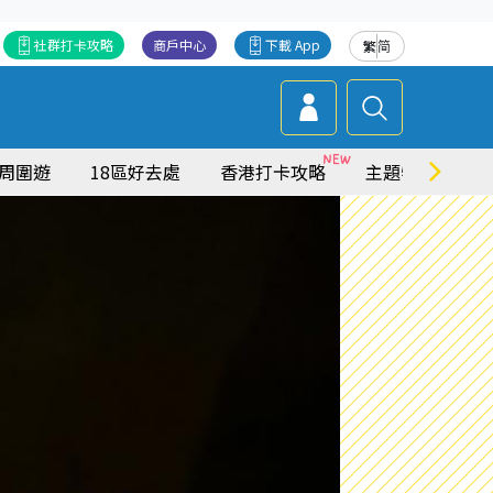
社群打卡攻略
商戶中心
下載 App
繁
简
周圍遊
18區好去處
香港打卡攻略
主題特集