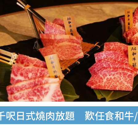
千呎日式燒肉放題 歎任食和牛/