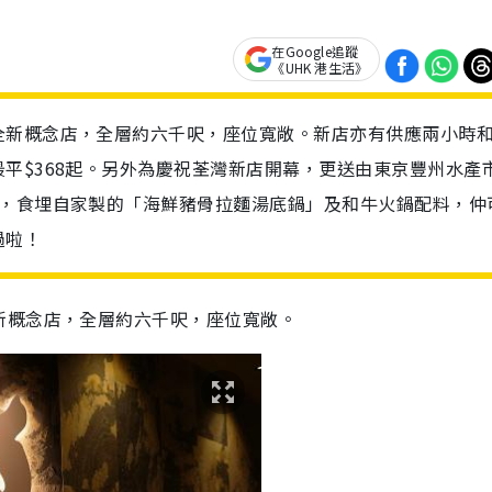
在Google追蹤
《UHK 港生活》
全新概念店，全層約六千呎，座位寬敞。新店亦有供應兩小時
平$368起。另外為慶祝荃灣新店開幕，更送由東京豐州水產
惠，食埋自家製的「海鮮豬骨拉麵湯底鍋」及和牛火鍋配料，仲
過啦！
新概念店，全層約六千呎，座位寬敞。