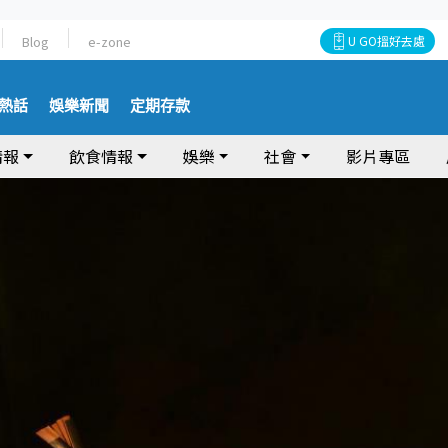
Blog
e-zone
U GO搵好去處
熱話
娛樂新聞
定期存款
情報
飲食情報
娛樂
社會
影片專區