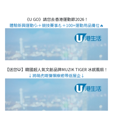
《U GO》請您去香港運動節2026！
體驗新興運動💦＋競技賽事💪＋100+運動用品攤位🔥
【送您🐯】韓國超人氣文創品牌MUZIK TIGER 冰感風扇！
↓將萌虎嘅慵懶療癒帶返屋企↓