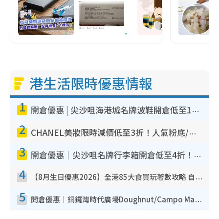
港生活限時優惠情報
1
開倉優惠 | 尖沙咀海港城名牌波鞋開倉低至1折！On鞋$899起／Joy&Peace鞋履$98起
2
CHANEL美妝限時減價低至3折！人氣粉底/唇膏/精華液低至$275！COCO香水都有平
3
開倉優惠｜尖沙咀名牌行李箱開倉低至4折！一連5日 American Tourister/ace./Hallmark $200起！
4
【8月生日優惠2026】全港85大食買玩著數攻略 自助餐/火鍋放題同行免費＋誠品/DONKI送現金券
5
開倉優惠｜銅鑼灣時代廣場Doughnut/Campo Marzio開倉低至1折！背囊、書包、手袋劈價$200起