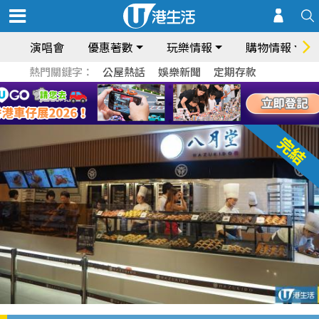
演唱會
優惠著數
玩樂情報
購物情報
熱門關鍵字：
公屋熱話
娛樂新聞
定期存款