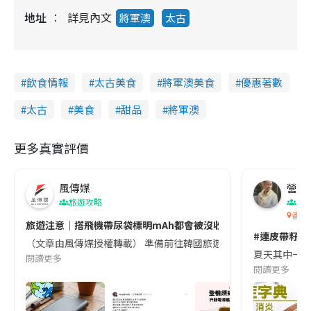
地址
詳見內文
將軍澳
太古
飲食情報
太古美食
將軍澳美食
優惠著數
太古
美食
甜品
將軍澳
更多真實評價
風傳媒
營養教
旅遊攻略
生
香港
旅遊注意｜搭飛機帶尿袋標明mAh都會被沒收😱出發前切記檢查「1
#連皮帶籽都
（文章由風傳媒授權轉載） 準備前往韓國旅遊的民眾，近期要特別留
夏天其中一種時
閱讀更多
閱讀更多