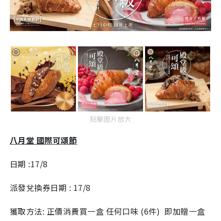
點擊圖片放大
八月堂 國際可頌節
日期
:17/8
派發兌換券日期
: 17/8
獲取方法
:
正價消費買一盒
任何口味
(6
件
)
即加贈一盒