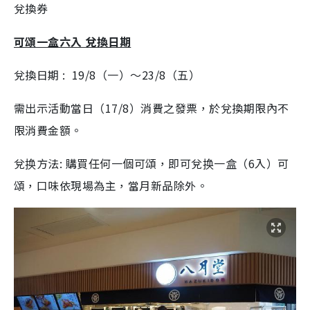
兌換券
可頌一盒六入 兌換日期
兌換日期
: 19/8
（一）〜
23/8
（五）
需出示活動當日（
17/8
）消費之發票，於兌換期限內不
限消費金額。
兌换方法
:
購買任何一個可頌，即可兌换一盒（
6
入）可
頌，口味依現場為主，當月新品除外。