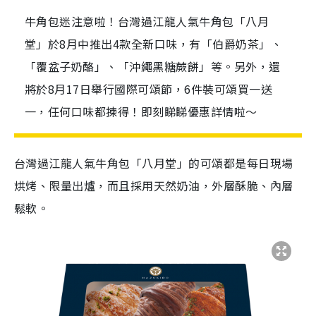
牛角包迷注意啦！台灣過江龍人氣牛角包「八月
堂」於8月中推出4款全新口味，有「伯爵奶茶」、
「覆盆子奶酪」、「沖繩黑糖蕨餅」等。另外，還
將於8月17日舉行國際可頌節，6件裝可頌買一送
一，任何口味都揀得！即刻睇睇優惠詳情啦～
台灣過江龍人氣牛角包「八月堂」的可頌都是每日現場
烘烤、限量出爐，而且採用天然奶油，外層酥脆、內層
鬆軟。