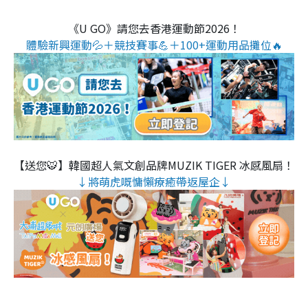
《U GO》請您去香港運動節2026！
體驗新興運動💦＋競技賽事💪＋100+運動用品攤位🔥
【送您🐯】韓國超人氣文創品牌MUZIK TIGER 冰感風扇！
↓將萌虎嘅慵懶療癒帶返屋企↓