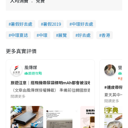
人均消費
免費
暑假好去處
暑假2019
中環好去處
中環夏誌
中環
展覽
好去處
香港
更多真實評價
風傳媒
營養教
旅遊攻略
生
香港
旅遊注意｜搭飛機帶尿袋標明mAh都會被沒收😱出發前切記檢查「1
#連皮帶籽都
（文章由風傳媒授權轉載） 準備前往韓國旅遊的民眾，近期要特別留
夏天其中一種時
閱讀更多
閱讀更多