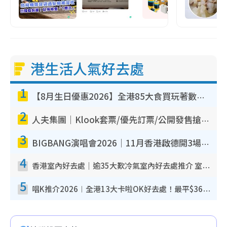
港生活人氣好去處
1
【8月生日優惠2026】全港85大食買玩著數攻略 自助餐/火鍋放題同行免費＋誠品/DONKI送現金券
2
人夫集團｜Klook套票/優先訂票/公開發售搶飛攻略！附票價.購票連結.場地座位表
3
BIGBANG演唱會2026｜11月香港啟德開3場！實名制VIP申請、優先購票攻略
4
香港室內好去處｜逾35大歎冷氣室內好去處推介 室內活動免費避雨無懼落雨
5
唱K推介2026︱全港13大卡啦OK好去處！最平$36起 日文K都有！(附地址+收費詳情)