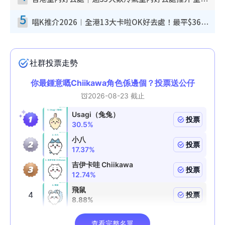
香港室內好去處｜逾35大歎冷氣室內好去處推介 室內活動免費避雨無懼落雨
5
唱K推介2026︱全港13大卡啦OK好去處！最平$36起 日文K都有！(附地址+收費詳情)