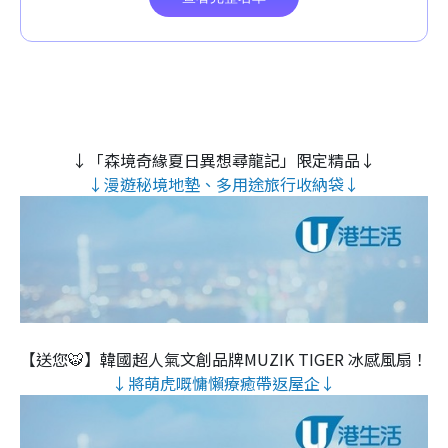
↓「森境奇緣夏日異想尋龍記」限定精品↓
↓漫遊秘境地墊、多用途旅行收納袋↓
【送您🐯】韓國超人氣文創品牌MUZIK TIGER 冰感風扇！
↓將萌虎嘅慵懶療癒帶返屋企↓