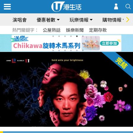
演唱會
優惠著數
玩樂情報
購物情報
熱門關鍵字：
公屋熱話
娛樂新聞
定期存款