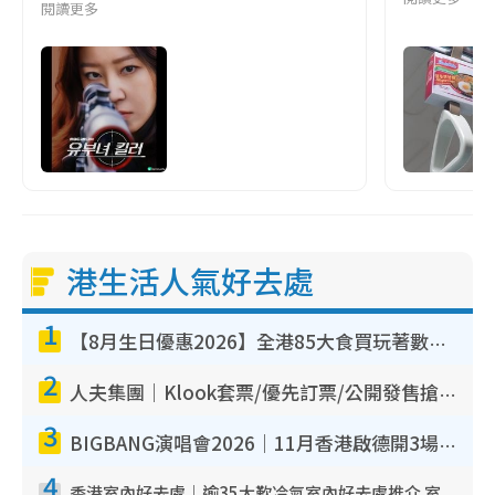
閱讀更多
港生活人氣好去處
1
【8月生日優惠2026】全港85大食買玩著數攻略 自助餐/火鍋放題同行免費＋誠品/DONKI送現金券
2
人夫集團｜Klook套票/優先訂票/公開發售搶飛攻略！附票價.購票連結.場地座位表
3
BIGBANG演唱會2026｜11月香港啟德開3場！實名制VIP申請、優先購票攻略
4