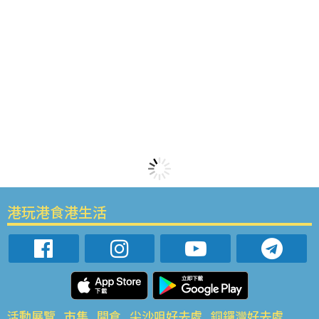
港玩港食港生活
活動展覽
市集
開倉
尖沙咀好去處
銅鑼灣好去處