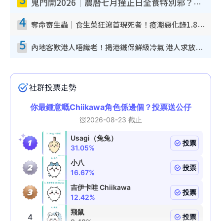
鬼門開2026｜農曆七月撞正日全食特別邪？專家警告切忌做一事！揭4大禁忌+2招保平安
4
奪命寄生蟲｜食生菜狂瀉首現死者！疫潮惡化錄1.8萬宗病例 揭洗菜3大謬誤
5
內地客歎港人唔識老！揭港鐵保鮮級冷氣 港人求放過：咪投訴