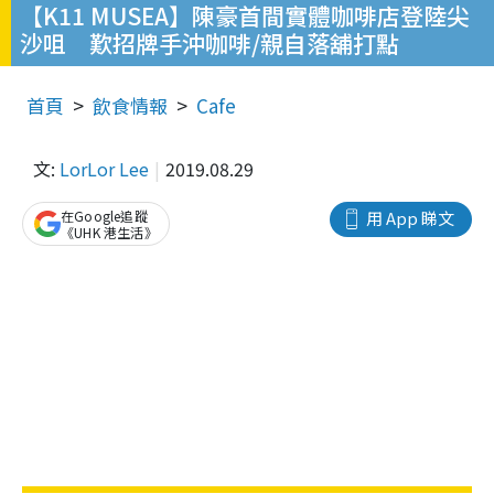
【K11 MUSEA】陳豪首間實體咖啡店登陸尖
沙咀 歎招牌手沖咖啡/親自落舖打點
首頁
飲食情報
Cafe
文:
LorLor Lee
2019.08.29
在Google追蹤
用 App 睇文
《UHK 港生活》