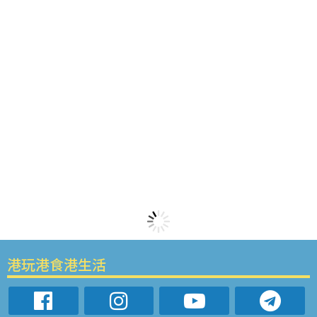
港玩港食港生活