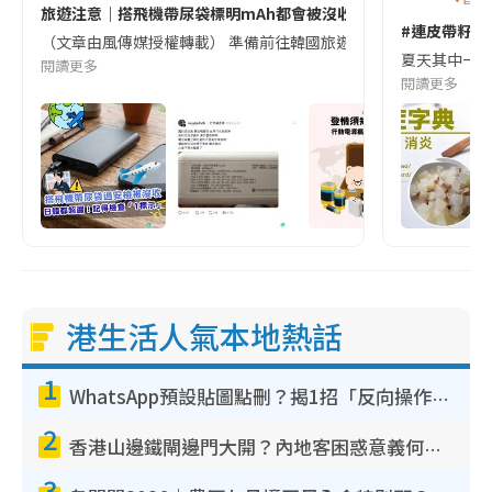
旅遊注意｜搭飛機帶尿袋標明mAh都會被沒收😱出發前切記檢查「1
#連皮帶籽都
（文章由風傳媒授權轉載） 準備前往韓國旅遊的民眾，近期要特別留
夏天其中一種時
閱讀更多
閱讀更多
港生活人氣本地熱話
1
WhatsApp預設貼圖點刪？揭1招「反向操作」還原簡潔介面 附3步實測教學
2
香港山邊鐵閘邊門大開？內地客困惑意義何在！網民神回覆：呢種叫法理性防禦
3