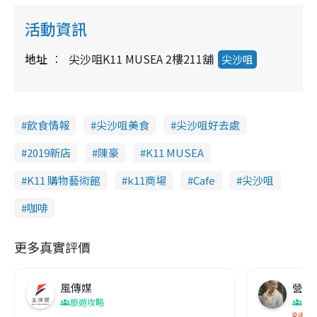
活動資訊
地址
尖沙咀K11 MUSEA 2樓211舖
尖沙咀
飲食情報
尖沙咀美食
尖沙咀好去處
2019新店
陳豪
K11 MUSEA
K11 購物藝術館
k11商場
Cafe
尖沙咀
咖啡
更多真實評價
風傳媒
營養教
旅遊攻略
生
香港