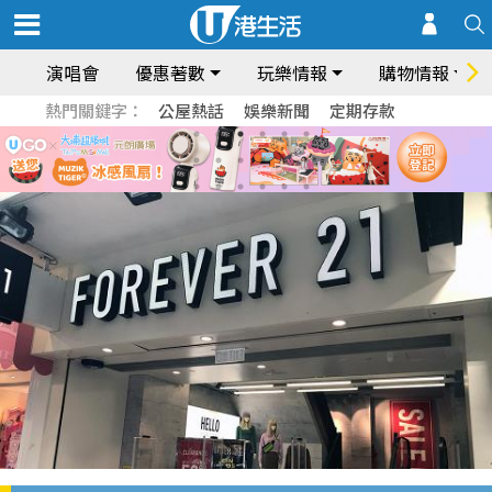
演唱會
優惠著數
玩樂情報
購物情報
熱門關鍵字：
公屋熱話
娛樂新聞
定期存款