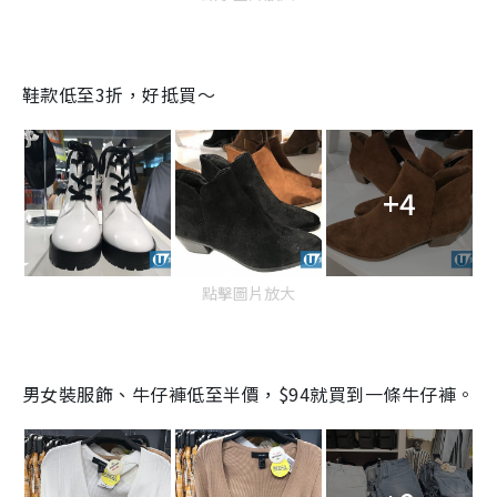
鞋款低至
3
折，好抵買～
+4
點擊圖片放大
男女裝服飾、牛仔褲低至半價，
$94
就買到一條牛仔褲。