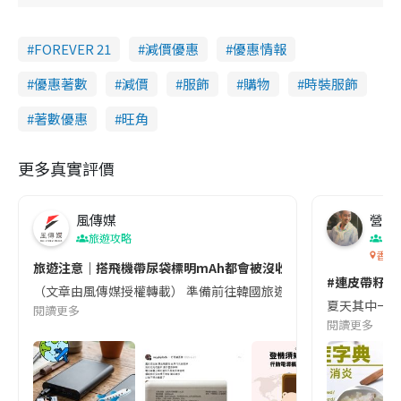
FOREVER 21
減價優惠
優惠情報
優惠著數
減價
服飾
購物
時裝服飾
著數優惠
旺角
更多真實評價
風傳媒
營養教
旅遊攻略
生
香港
旅遊注意｜搭飛機帶尿袋標明mAh都會被沒收😱出發前切記檢查「1
#連皮帶籽都
（文章由風傳媒授權轉載） 準備前往韓國旅遊的民眾，近期要特別留
夏天其中一種時
閱讀更多
閱讀更多