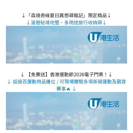
↓「森境奇緣夏日異想尋龍記」限定精品↓
↓漫遊秘境地墊、多用途旅行收納袋↓
↓ 【免費送】香港運動節2026電子門票！↓
↓ 設過百運動用品攤位 / 可現場體驗多項新穎運動及觀賞
賽事🔥 ↓