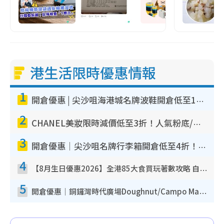
港生活限時優惠情報
1
開倉優惠 | 尖沙咀海港城名牌波鞋開倉低至1折！On鞋$899起／Joy&Peace鞋履$98起
2
CHANEL美妝限時減價低至3折！人氣粉底/唇膏/精華液低至$275！COCO香水都有平
3
開倉優惠｜尖沙咀名牌行李箱開倉低至4折！一連5日 American Tourister/ace./Hallmark $200起！
4
【8月生日優惠2026】全港85大食買玩著數攻略 自助餐/火鍋放題同行免費＋誠品/DONKI送現金券
5
開倉優惠｜銅鑼灣時代廣場Doughnut/Campo Marzio開倉低至1折！背囊、書包、手袋劈價$200起