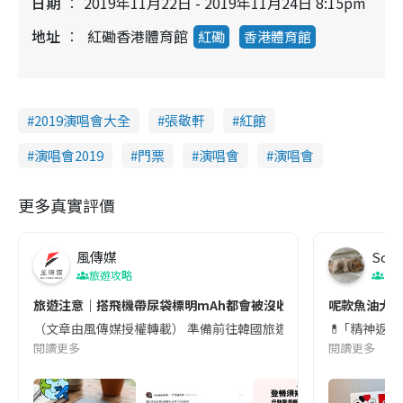
日期
2019年11月22日 - 2019年11月24日 8:15pm
地址
紅磡香港體育館
紅磡
香港體育館
2019演唱會大全
張敬軒
紅館
演唱會2019
門票
演唱會
演唱會
更多真實評價
風傳媒
Soul
旅遊攻略
生
旅遊注意｜搭飛機帶尿袋標明mAh都會被沒收😱出發前切記檢查「1
呢款魚油大家
（文章由風傳媒授權轉載） 準備前往韓國旅遊的民眾，近期要特別留
💊 ｢精神返
閱讀更多
閱讀更多