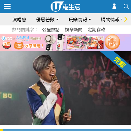
演唱會
優惠著數
玩樂情報
購物情報
熱門關鍵字：
公屋熱話
娛樂新聞
定期存款