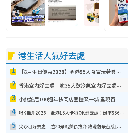
港生活人氣好去處
1
【8月生日優惠2026】全港85大食買玩著數攻略 自助餐/火鍋放題同行免費＋誠品/DONKI送現金券
2
香港室內好去處｜逾35大歎冷氣室內好去處推介 室內活動免費避雨無懼落雨
3
小熊維尼100週年快閃店登陸又一城 重現百畝森林經典場景／獨家限定盲盒登場／專屬DIY香水
4
唱K推介2026︱全港13大卡啦OK好去處！最平$36起 日文K都有！(附地址+收費詳情)
5
尖沙咀好去處｜逾20景點美食推介 維港觀景台/紅磚古蹟/九龍公園/室內遊樂場