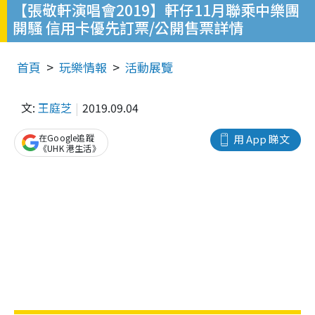
【張敬軒演唱會2019】軒仔11月聯乘中樂團
開騷 信用卡優先訂票/公開售票詳情
首頁
玩樂情報
活動展覽
文:
王庭芝
2019.09.04
在Google追蹤
用 App 睇文
《UHK 港生活》