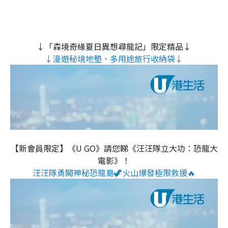
↓「森境奇緣夏日異想尋龍記」限定精品↓
↓漫遊秘境地墊、多用途旅行收納袋↓
【新會員限定】《U GO》請您睇《汪汪隊立大功：恐龍大
電影》！
汪汪隊勇闖神秘恐龍島🦖火山爆發極限救援🔥