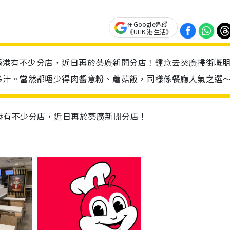
在Google追蹤
《UHK 港生活》
蜂於香港有不少分店，近日再於葵廣新開分店！鍾意去葵廣掃街嘅
多汁。當然都唔少得肉醬意粉、蘑菇飯，同樣係餐廳人氣之選
於香港有不少分店，近日再於葵廣新開分店！