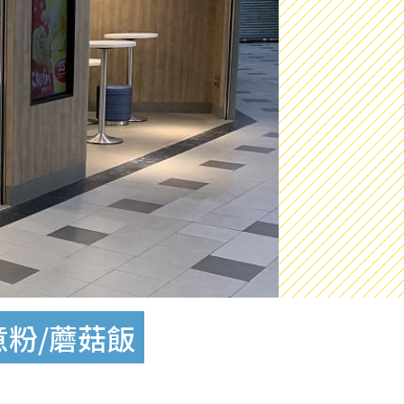
意粉/蘑菇飯