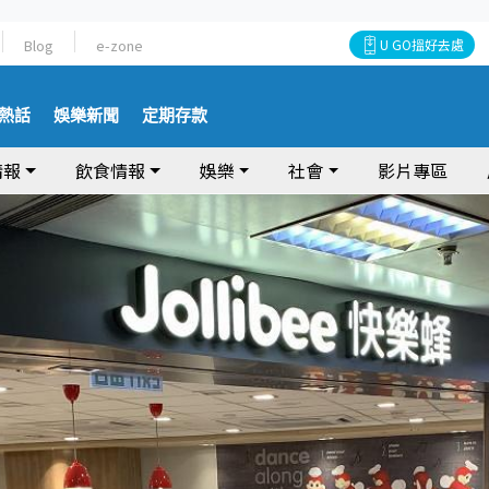
Blog
e-zone
U GO搵好去處
熱話
娛樂新聞
定期存款
情報
飲食情報
娛樂
社會
影片專區