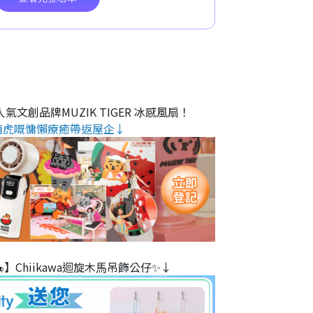
氣文創品牌MUZIK TIGER 冰感風扇！
萌虎嘅慵懶療癒帶返屋企↓
】Chiikawa迴旋木⾺吊飾公仔✨↓