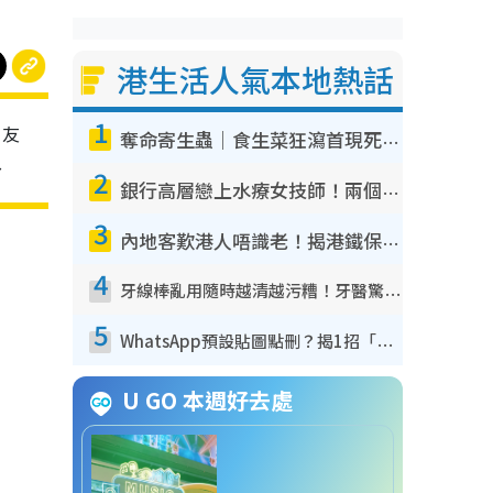
港生活人氣本地熱話
1
朋友
奪命寄生蟲｜食生菜狂瀉首現死者！疫潮惡化錄1.8萬宗病例 揭洗菜3大謬誤
～
2
銀行高層戀上水療女技師！兩個月借128萬驚覺「沉船」沉落火海 揭背後疑似邪教操控賣淫
3
內地客歎港人唔識老！揭港鐵保鮮級冷氣 港人求放過：咪投訴
4
牙線棒亂用隨時越清越污糟！牙醫驚揭盲目過戶細菌恐致蛀牙：呢種先係日常真保養
5
WhatsApp預設貼圖點刪？揭1招「反向操作」還原簡潔介面 附3步實測教學
U GO 本週好去處