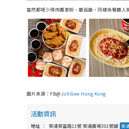
當然都唔少得肉醬意粉、蘑菇飯，同樣係餐廳人
圖片來源：FB@
Jollibee Hong Kong
活動資訊
地址
葵涌葵富路11號 葵涌廣場301號舖
葵