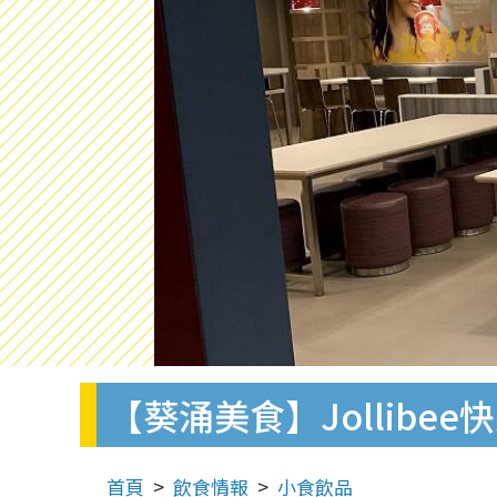
【葵涌美食】Jollib
首頁
飲食情報
小食飲品