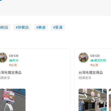
19新店
快餐店
美食
葵涌
co co
co co
吹水
潮流玩物
台灣
台灣
台灣地鐵宣傳品
台灣地鐵宣傳品
本改編自同名網絡漫畫,故事主軸圍繞女主角柳寶娜 —— 表面上是一間公司
閱讀更多
閱讀更多