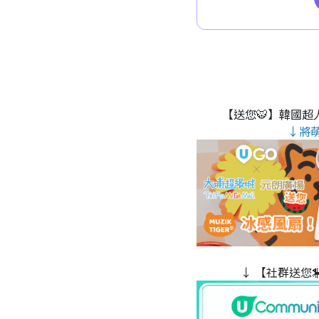
【送您🐯】韓國超人
↓將
↓ 【社群送您