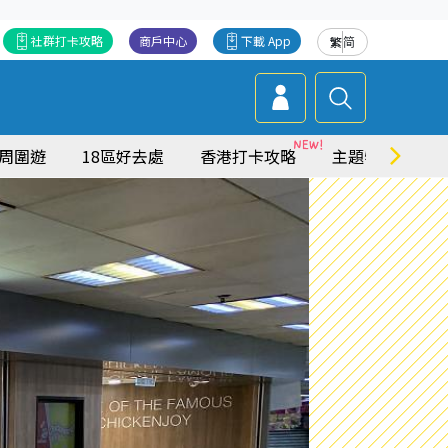
社群打卡攻略
商戶中心
下載 App
繁
简
周圍遊
18區好去處
香港打卡攻略
主題特集