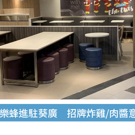
ee快樂蜂進駐葵廣 招牌炸雞/肉醬