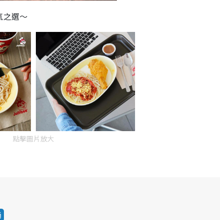
氣之選～
點擊圖片放大
涌