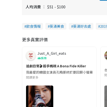
人均消費
$51 - $100
飲食情報
葵涌美食
葵涌好去處
20
更多真實評價
Just_A_Girl_eats
娛樂
追劇日常🎬 殺手媽咪 A Bona Fide Killer
我最愛的韓國女演員孔曉振終於要回歸小螢幕啦!這次的劇
閱讀更多