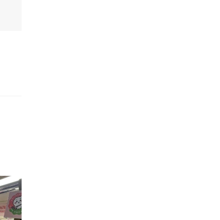
的職員,但其實暗地裡是負責處決逃過法網罪犯的阻擊手｡ 劇情從柳寶娜結束