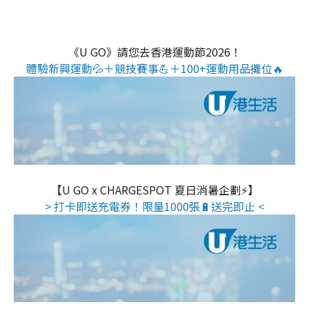
《U GO》請您去香港運動節2026！
體驗新興運動💦＋競技賽事💪＋100+運動用品攤位🔥
【U GO x CHARGESPOT 夏日消暑企劃⚡】
> 打卡即送充電券！限量1000張🔋送完即止 <