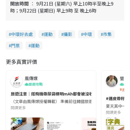
開放時間
9月21日 (星期六) 早上10時半至晚上9
時；9月22日 (星期日) 早上9時 至 晚上6時
中環好去處
運動
攝影
中環
市集
門票
運動
更多真實評價
風傳媒
營養教
旅遊攻略
生
香港
旅遊注意｜搭飛機帶尿袋標明mAh都會被沒收😱出發前切記檢查「1
#連皮帶籽都
（文章由風傳媒授權轉載） 準備前往韓國旅遊的民眾，近期要特別留
夏天其中一種時
閱讀更多
閱讀更多