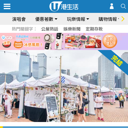
演唱會
優惠著數
玩樂情報
購物情報
熱門關鍵字：
公屋熱話
娛樂新聞
定期存款