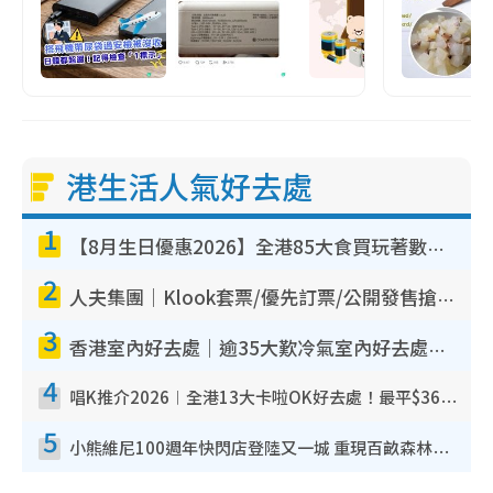
港生活人氣好去處
1
【8月生日優惠2026】全港85大食買玩著數攻略 自助餐/火鍋放題同行免費＋誠品/DONKI送現金券
2
人夫集團｜Klook套票/優先訂票/公開發售搶飛攻略！附票價.購票連結.場地座位表
3
香港室內好去處｜逾35大歎冷氣室內好去處推介 室內活動免費避雨無懼落雨
4
唱K推介2026︱全港13大卡啦OK好去處！最平$36起 日文K都有！(附地址+收費詳情)
5
小熊維尼100週年快閃店登陸又一城 重現百畝森林經典場景／獨家限定盲盒登場／專屬DIY香水