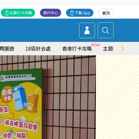
社群打卡攻略
商戶中心
下載 App
繁
简
周圍遊
18區好去處
香港打卡攻略
主題特集