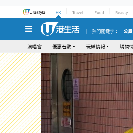
HK
Travel
Food
Beauty
熱門關鍵字：
公屋
演唱會
優惠著數
玩樂情報
購物