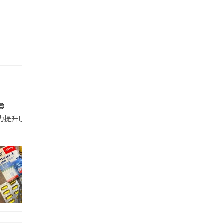

帶的行動電源機身已標示「10000mAh」，卻仍被要求當場丟棄，讓他
注力提升!｣ 長時間對住電腦､剪片寫稿,成日覺得眼睛乾澀､腦袋好似｢斷線｣｡試咗
好多鮮為人知嘅好處：減肥、消水腫、降血脂、美白養顏👇 冬瓜5大功效✨ 1️⃣ 利尿