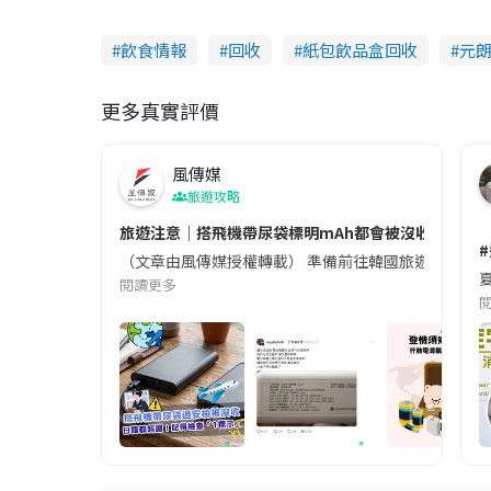
飲食情報
回收
紙包飲品盒回收
元
更多真實評價
風傳媒
旅遊攻略
旅遊注意｜搭飛機帶尿袋標明mAh都會被沒收😱出發前
（文章由風傳媒授權轉載） 準備前往韓國旅遊的民眾，
夏
閱讀更多