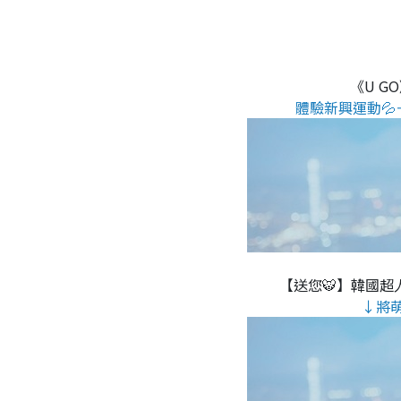
《U G
體驗新興運動💦
【送您🐯】韓國超人
↓將