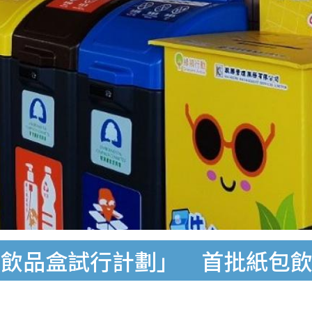
包飲品盒試行計劃」 首批紙包