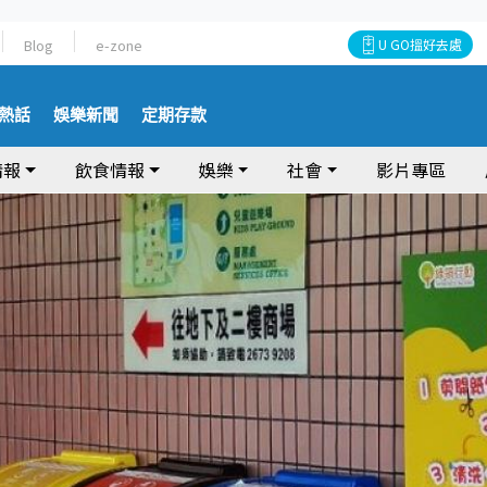
Blog
e-zone
U GO搵好去處
熱話
娛樂新聞
定期存款
情報
飲食情報
娛樂
社會
影片專區