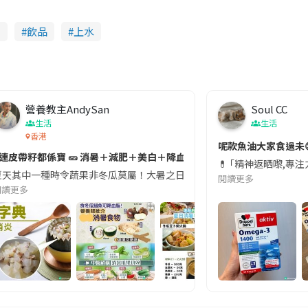
朗
飲品
上水
營養教主AndySan
Soul CC
生活
生活
香港
切記檢查「1標示」🚨
呢款魚油大家食過未
#連皮帶籽都係寶 🥒 消暑＋減肥＋美白＋降血脂
近期要特別留意隨身行李中的行動電源。一名旅客日前在機場安檢時，明明攜
💊 ｢精神返晒嚟,專
天其中一種時令蔬果非冬瓜莫屬！大暑之日，點都要飲碗冬瓜湯消暑解渴！除了解暑，冬瓜仲有
閱讀更多
閱讀更多