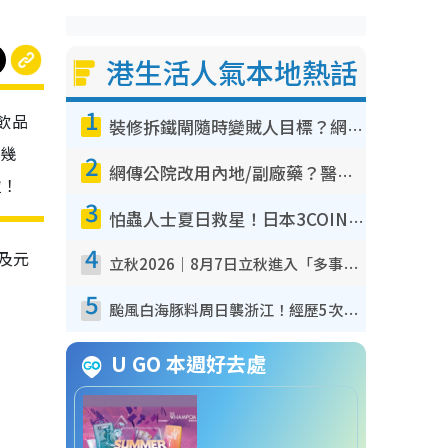
港生活人氣本地熱話
1
飲品
裝修拆鐵閘隨時變賊人目標？網民揭2大關鍵用途：裝新式等於白裝？附新舊鐵閘分別
前幾
2
網傳公院改用內地/副廠藥？醫生拆解正副廠分別 揭4類人換藥隨時出事
啦！
3
怕蟲人士夏日救星！日本3COINS爆紅驅蟲神器$45起 1招「全程免觸碰」輕鬆搞定小強
4
場及元
立秋2026｜8月7日立秋進入「多事之秋」 3件事唔做得！專家教6招開運 清枱頭／銀包納氣接好運
5
颱風白海豚料周日襲浙江！經歷5次「眼牆置換」極罕見 成登陸內地最長途颱風
U GO 本週好去處