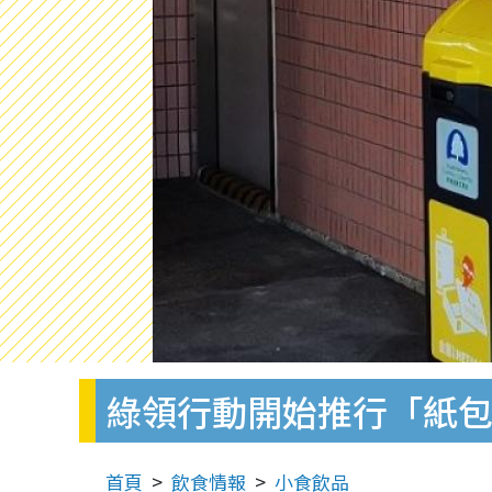
綠領行動開始推行「紙
首頁
飲食情報
小食飲品