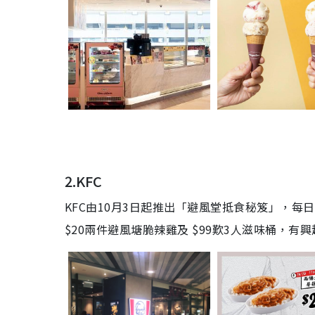
2.KFC
KFC由10月3日起推出「避風堂抵食秘笈」，每
$20
兩件避風塘脆辣
雞
及
$99
歎
3
人滋味
桶
，有興趣