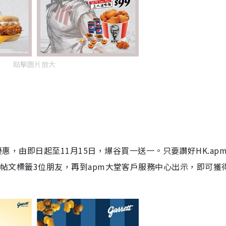
點擊圖片放大
限定優惠，由即日起
至
11
月
15
日
，爆谷買一送一。只要讚好HK.ap
ook專頁，並於帖文標籤3位朋友，再到apm大堂客戶服務中心出示，即可