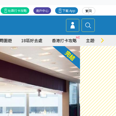
社群打卡攻略
商戶中心
下載 App
繁
简
周圍遊
18區好去處
香港打卡攻略
主題特集