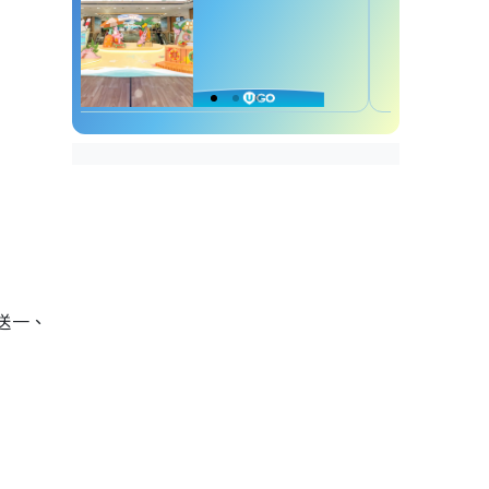
送
一
、