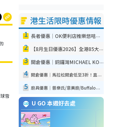
港生活限時優惠情報
1
長者優惠｜OK便利店推樂悠咭優惠！買麵包/牛奶/保健品拍卡即減
惠的
2
【8月生日優惠2026】全港85大食買玩著數攻略 自助餐/火鍋放題同行免費＋誠品/DONKI送現金券
3
開倉優惠｜銅鑼灣MICHAEL KORS開倉低至17折！直擊$500起買手袋/銀包/鞋款 必買經典Jet Set系列
4
開倉優惠｜馬拉松開倉低至3折！直擊$99起買adidas／New Balance／Puma鞋款 STANLEY保溫杯劈價至$119起
5
廚具優惠｜普樂氏/意美廚/Buffalo廚具低至3折！$89起買煎鍋／炒鑊／個人鍋 同場小家電激減至$99起
雙球雪
U GO 本週好去處