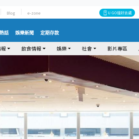
Blog
e-zone
U GO搵好去處
熱話
娛樂新聞
定期存款
情報
飲食情報
娛樂
社會
影片專區