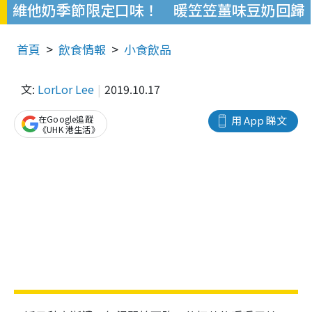
維他奶季節限定口味！ 暖笠笠薑味豆奶回歸
首頁
飲食情報
小食飲品
文:
LorLor Lee
2019.10.17
在Google追蹤
用 App 睇文
《UHK 港生活》