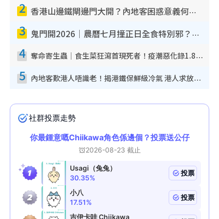
2
香港山邊鐵閘邊門大開？內地客困惑意義何在！網民神回覆：呢種叫法理性防禦
3
鬼門開2026｜農曆七月撞正日全食特別邪？專家警告切忌做一事！揭4大禁忌+2招保平安
4
奪命寄生蟲｜食生菜狂瀉首現死者！疫潮惡化錄1.8萬宗病例 揭洗菜3大謬誤
5
內地客歎港人唔識老！揭港鐵保鮮級冷氣 港人求放過：咪投訴