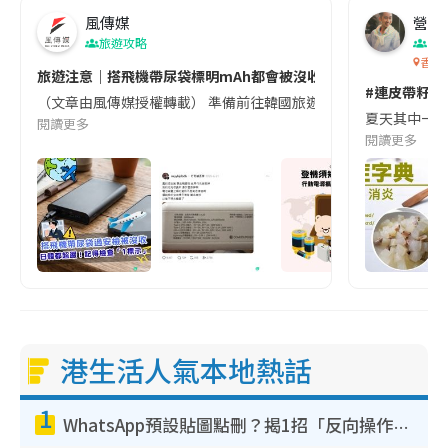
風傳媒
營養教
旅遊攻略
生
香港
旅遊注意｜搭飛機帶尿袋標明mAh都會被沒收😱出發前切記檢查「1
#連皮帶籽都
（文章由風傳媒授權轉載） 準備前往韓國旅遊的民眾，近期要特別留
夏天其中一種時
閱讀更多
閱讀更多
港生活人氣本地熱話
1
WhatsApp預設貼圖點刪？揭1招「反向操作」還原簡潔介面 附3步實測教學