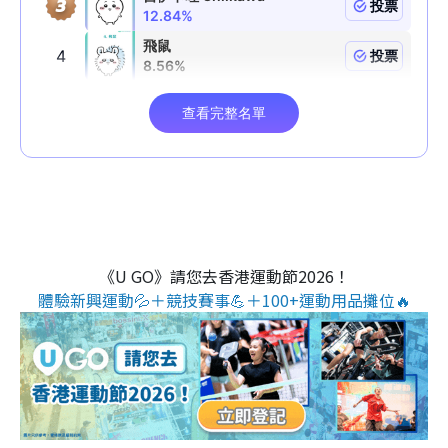
《U GO》請您去香港運動節2026！
體驗新興運動💦＋競技賽事💪＋100+運動用品攤位🔥