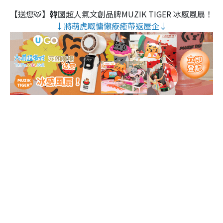
【送您🐯】韓國超人氣文創品牌MUZIK TIGER 冰感風扇！
↓將萌虎嘅慵懶療癒帶返屋企↓