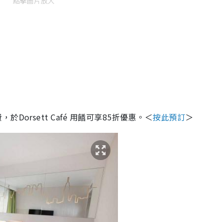
點擊圖片放大
費，於
Dorsett Café
用饍可享
85
折優惠。＜
按此預訂
＞