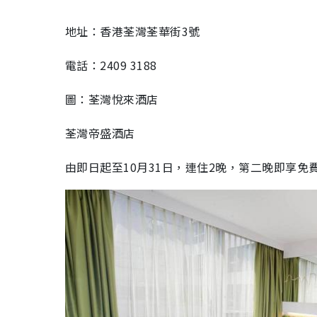
地址：香港荃灣荃華街
3
號
電話：
2409 3188
圖：
荃灣悅來酒店
荃灣帝盛酒店
由即日起至
10
月
31
日，連住
2
晚，第二晚即享免