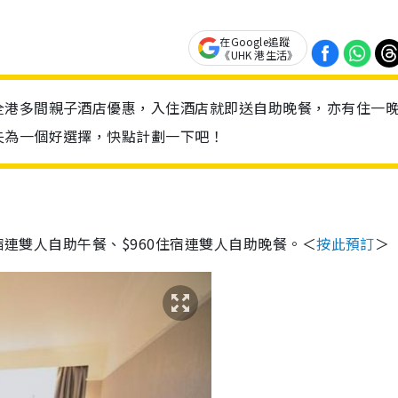
在Google追蹤
《UHK 港生活》
全港多間親子酒店優惠，入住酒店就即送自助晚餐，亦有住一
失為一個好選擇，快點計劃一下吧！
宿連雙人自助午餐、
$960
住宿連雙人自助晚餐。＜
按此預訂
＞