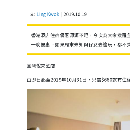
文:
Ling Kwok
2019.10.19
香港酒店住宿優惠源源不絕，今次為大家搜羅
一晚優惠。如果周末未知與仔女去邊玩，都不
荃灣悅來酒店
由即日起至
2019
年
10
月
31
日，只需
$660
就有住