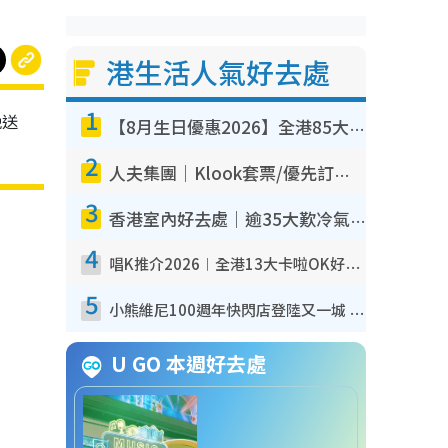
港生活人氣好去處
1
晚送
【8月生日優惠2026】全港85大食買玩著數攻略 自助餐/火鍋放題同行免費＋誠品/DONKI送現金券
2
人夫集團｜Klook套票/優先訂票/公開發售搶飛攻略！附票價.購票連結.場地座位表
3
香港室內好去處｜逾35大歎冷氣室內好去處推介 室內活動免費避雨無懼落雨
4
唱K推介2026︱全港13大卡啦OK好去處！最平$36起 日文K都有！(附地址+收費詳情)
5
小熊維尼100週年快閃店登陸又一城 重現百畝森林經典場景／獨家限定盲盒登場／專屬DIY香水
U GO 本週好去處