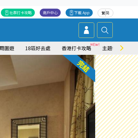
社群打卡攻略
商戶中心
下載 App
繁
简
周圍遊
18區好去處
香港打卡攻略
主題特集