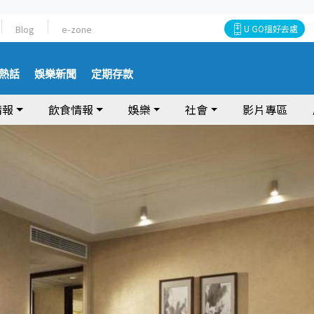
Blog
e-zone
U GO搵好去處
熱話
娛樂新聞
定期存款
情報
飲食情報
娛樂
社會
影片專區